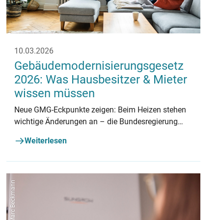
10.03.2026
Gebäudemodernisierungsgesetz
2026: Was Hausbesitzer & Mieter
wissen müssen
Neue GMG‑Eckpunkte zeigen: Beim Heizen stehen
wichtige Änderungen an – die Bundesregierung
setzt stärker auf klimafreundliche Lösungen. Für
Weiterlesen
Verbraucherinnen bedeutet das mehr Orientierung
bei Modernisierung und effizienter Wärmetechnik.
co2online | Marc Beckmann