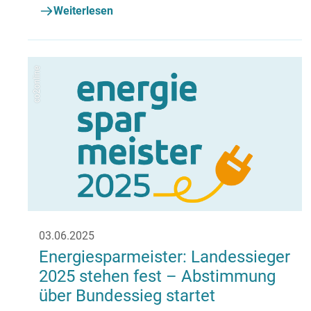
Kehrtwende ab. Vor allem das Heizen mit Gas wird
Weiterlesen
im Schnitt 15 Prozent teurer.
co2online
03.06.2025
Energiesparmeister: Landessieger
2025 stehen fest – Abstimmung
über Bundessieg startet