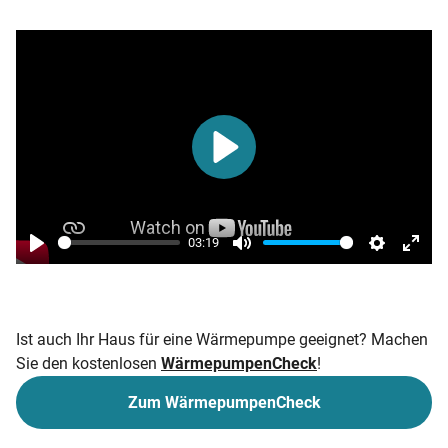
Play
03:19
Play
Mute
Settings
Enter
fulls
Ist auch Ihr Haus für eine Wärmepumpe geeignet? Machen
Sie den kostenlosen
WärmepumpenCheck
!
Zum WärmepumpenCheck