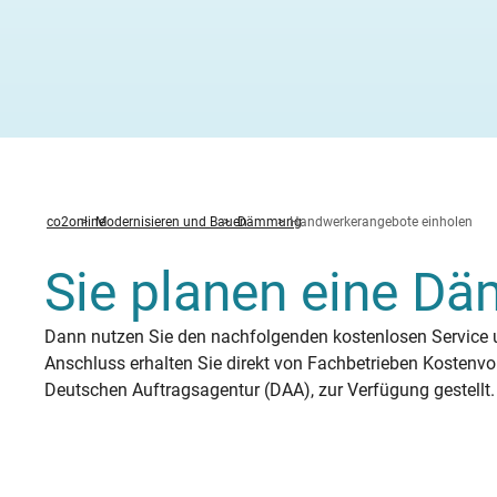
Heizung ab
Heizspiege
Fenster ta
Stromverbr
Hochwasser
Zwischen
Fernwärm
Feuerstätt
Altbau öko
Wärmepump
Photovolta
Was sind B
Warmwasserbereitung
News
Zirkulati
KWK-Geset
Solartherm
Heizungspumpe
Förderung Heizungspumpentausch
Betriebsko
Methodik
Familie R
Stromverbr
Hitzeschut
Unterspar
Hybridheiz
BImSchG
Dachsanie
Von der G
StromChec
Wasserspartipps
Veranstaltungen
Mietende
Warmwass
Mini-BHK
Holzpellet
Kaminofen
Individueller Sanierungsfahrplan
co2online
Modernisieren und Bauen
Dämmung
Handwerkerangebote einholen
Sie planen eine D
Dann nutzen Sie den nachfolgenden kostenlosen Service u
Anschluss erhalten Sie direkt von Fachbetrieben Kostenvo
Deutschen Auftragsagentur (DAA), zur Verfügung gestellt.