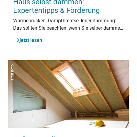
Haus selbst dämmen:
Expertentipps & Förderung
Wärmebrücken, Dampfbremse, Innendämmung:
Das sollten Sie beachten, wenn Sie selber dämmen
wollen.
jetzt lesen
artursfoto