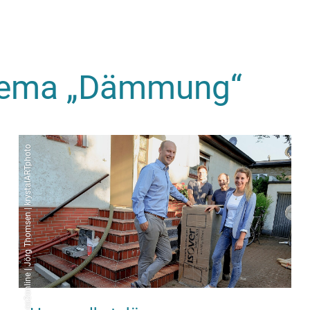
Thema „Dämmung“
co2online | Jörg Thomsen | krystalARTphoto