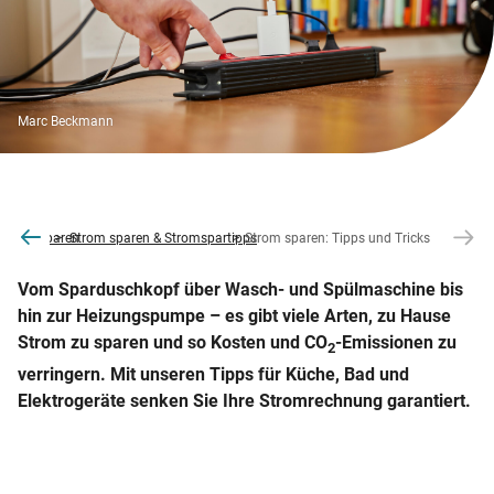
Marc Beckmann
e
nergie sparen
Strom sparen & Stromspartipps
Strom sparen: Tipps und Tricks
Vom Sparduschkopf über Wasch- und Spülmaschine bis
hin zur Heizungspumpe – es gibt viele Arten, zu Hause
Strom zu sparen und so Kosten und CO
-Emissionen zu
2
verringern. Mit unseren Tipps für Küche, Bad und
Elektrogeräte senken Sie Ihre Stromrechnung garantiert.