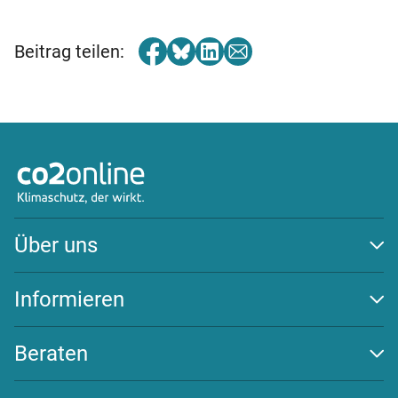
Beitrag teilen:
Über uns
Auszeichnungen
Team
Informieren
Transparenz
Klima schützen
Wirksamkeit
Energiewende
Beraten
Newsletter
Beratungs-Tools
Challenges