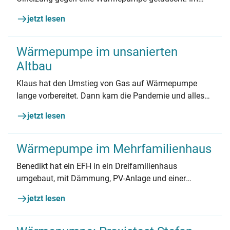
Vorfeld hätte er sich den Austausch mit anderen
jetzt lesen
Hausbesitzer*innen gewünscht. Aber er hat es auch so
geschafft.
Wärmepumpe im unsanierten
Altbau
Klaus hat den Umstieg von Gas auf Wärmepumpe
lange vorbereitet. Dann kam die Pandemie und alles
zog sich in die Länge. Für ihn war die lange Wartezeit
jetzt lesen
aber ein Glücksfall.
Wärmepumpe im Mehrfamilienhaus
Benedikt hat ein EFH in ein Dreifamilienhaus
umgebaut, mit Dämmung, PV-Anlage und einer
passenden Wärmepumpe.
jetzt lesen