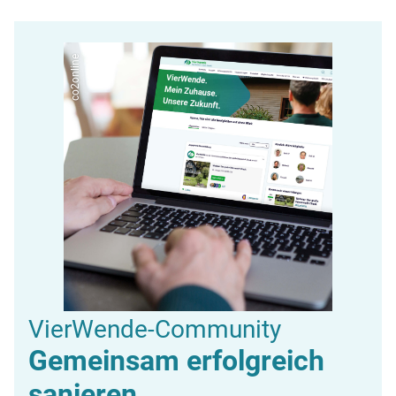
co2online
VierWende-Community
Gemeinsam erfolgreich
sanieren