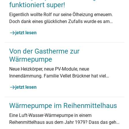
funktioniert super!
Eigentlich wollte Rolf nur seine Ölheizung erneuern.
Doch dank eines glücklichen Zufalls wurde es am
Ende eine Wärmepumpe.
jetzt lesen
Von der Gastherme zur
Wärmepumpe
Neue Heizkörper, neue PV-Module, neue
Innendämmung. Familie Vellet Brückner hat viel
unternommen für ihre neue Wärmepumpe. Ob es sich
jetzt lesen
gelohnt hat? Zumindest der neue Anblick ist für den
Besitzer noch gewöhnungsbedürftig.
Wärmepumpe im Reihenmittelhaus
Eine Luft-Wasser-Wärmepumpe in einem
Reihenmittelhaus aus dem Jahr 1979? Dass das geht,