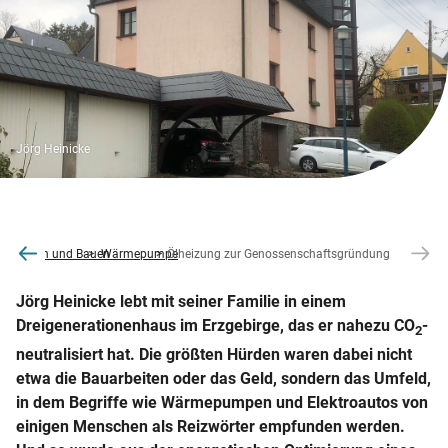
Jörg Heinicke
rnisieren und Bauen
Wärmepumpe
Ölheizung zur Genossenschaftsgründung
Jörg Heinicke lebt mit seiner Familie in einem
Dreigenerationenhaus im Erzgebirge, das er nahezu CO
-
2
neutralisiert hat. Die größten Hürden waren dabei nicht
etwa die Bauarbeiten oder das Geld, sondern das Umfeld,
in dem Begriffe wie Wärmepumpen und Elektroautos von
einigen Menschen als Reizwörter empfunden werden.