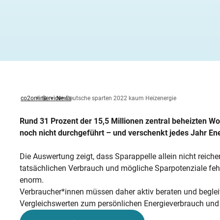
Heizung ab
Heizspiege
Fenster ta
Stromverbr
Klimawande
Zwischen
Fernwärm
Feuerstätt
Altbau öko
Wärmepump
Photovolta
Was sind B
Warmwasserbereitung
News
Zirkulati
KWK-Geset
Solartherm
Heizungspumpe
Förderung Heizungspumpentausch
Betriebsko
Methodik
Familie R
Stromverbr
Hochwasser
Unterspar
Hybridheiz
BImSchG
Dachsanie
Von der G
StromChec
Wasserspartipps
Veranstaltungen
Mietende
Warmwass
Mini-BHK
Holzpellet
Kaminofen
Individueller Sanierungsfahrplan
co2online
Service
News
Deutsche sparten 2022 kaum Heizenergie
Rund 31 Prozent der 15,5 Millionen zentral beheizten W
noch nicht durchgeführt – und verschenkt jedes Jahr Ene
Die Auswertung zeigt, dass Sparappelle allein nicht reic
tatsächlichen Verbrauch und mögliche Sparpotenziale fehl
enorm.
Verbraucher*innen müssen daher aktiv beraten und beglei
Vergleichswerten zum persönlichen Energieverbrauch und 