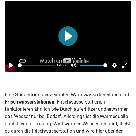
Play
04:37
Play
Mute
Settings
Enter
fulls
Eine Sonderform der zentralen Warmwasserbereitung sind
Frischwasserstationen
: Frischwasserstationen
funktionieren ähnlich wie Durchlauferhitzer und erwärmen
das Wasser nur bei Bedarf. Allerdings ist die Wärmequelle
auch hier die Heizung: Wird warmes Wasser benötigt, fließt
es durch die Frischwasserstation und wird hier über den