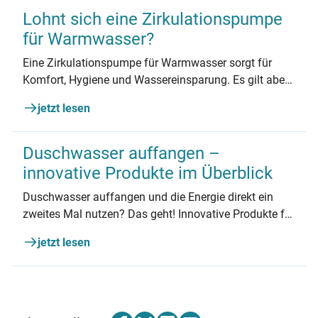
Lohnt sich eine Zirkulationspumpe
für Warmwasser?
Eine Zirkulationspumpe für Warmwasser sorgt für
Komfort, Hygiene und Wassereinsparung. Es gilt aber
ein paar Bedingungen zu beachten und die Installation
jetzt lesen
sollte von einem Handwerksbetrieb vorgenommen
werden.
Duschwasser auffangen –
innovative Produkte im Überblick
Duschwasser auffangen und die Energie direkt ein
zweites Mal nutzen? Das geht! Innovative Produkte für
Dusche und Bad machen es möglich. Welche es sind
jetzt lesen
und für wen sie infrage kommen, erfahren Sie in
diesem Artikel.