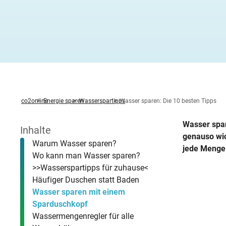
Heizung ab
Heizspiege
Fenster ta
Stromverbr
Hochwasser
Zwischen
Fernwärm
Feuerstätt
Altbau öko
Wärmepump
Photovolta
Was sind B
Warmwasserbereitung
News
Zirkulati
KWK-Geset
Solartherm
Heizungspumpe
Förderung Heizungspumpentausch
Betriebsko
Methodik
Familie R
Stromverbr
Hitzeschut
Unterspar
Hybridheiz
BImSchG
Dachsanie
Von der G
StromChec
Wasserspartipps
Veranstaltungen
Mietende
Warmwass
Mini-BHK
Holzpellet
Kaminofen
Individueller Sanierungsfahrplan
co2online
Energie sparen
Wasserspartipps
Wasser sparen: Die 10 besten Tipps
Wasser spar
Inhalte
genauso wic
Warum Wasser sparen?
jede Menge
Wo kann man Wasser sparen?
>>Wasserspartipps für zuhause<
Häufiger Duschen statt Baden
Wasser sparen mit einem
Sparduschkopf
Wassermengenregler für alle