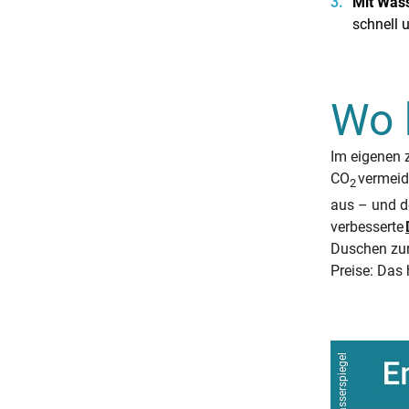
Mit Wass
schnell 
Wo 
Im eigenen
CO
vermeid
2
aus – und de
verbesserte
Duschen zur
Preise: Das 