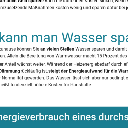
er auch Geld sparen:
Auch die laufenden Kosten sinken, wenn s
umzusetzende Maßnahmen kosten wenig und sparen dafür bei je
kann man Wasser sp
 zuhause können Sie
an vielen Stellen
Wasser sparen und damit g
en. Allein die Bereitung von Warmwasser macht 15 Prozent des 
r Anteil wächst weiter. Während der Heizenergiebedarf durch ef
Dämmung
rückläufig ist,
steigt der Energieaufwand für die Wa
 Normalität geworden. Das Wasser lässt sich aber nur bedingt e
heißt tendenziell höhere Kosten für Haushalte.