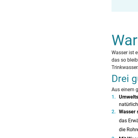
War
Wasser ist 
das so bleib
Trinkwasser
Drei 
Aus einem g
Umwelts
natürlic
Wasser 
das Erwä
die Rohr