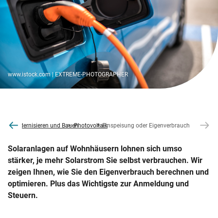
www.istock.com | EXTREME-PHOTOGRAPHER
online
Modernisieren und Bauen
Photovoltaik
Einspeisung oder Eigenverbrauch
Solaranlagen auf Wohnhäusern lohnen sich umso
stärker, je mehr Solarstrom Sie selbst verbrauchen. Wir
zeigen Ihnen, wie Sie den Eigenverbrauch berechnen und
optimieren. Plus das Wichtigste zur Anmeldung und
Steuern.