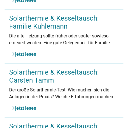
jetzt lesen
Mecklenburg-Vorpommern berichtet.
Solarthermie & Kesseltausch:
Familie Kuhlemann
Die alte Heizung sollte früher oder später sowieso
erneuert werden. Eine gute Gelegenheit für Familie
Kuhlemann aus Rhauderfehn in Niedersachsen, um
jetzt lesen
auf Solarthermie umzurüsten und die kostenlose
Energie der Sonne zu nutzen.
Solarthermie & Kesseltausch:
Carsten Tamm
Der große Solarthermie-Test: Wie machen sich die
Anlagen in der Praxis? Welche Erfahrungen machen
Hausbesitzer? Familie Tamm aus Rheinland-Pfalz
jetzt lesen
berichtet.
Solarthermie & Kesseltausch: