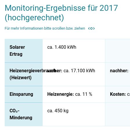
Monitoring-Ergebnisse für 2017
(hochgerechnet)
Für mehr Informationen bitte scrollen bzw. ziehen
Monitoring-Ergebnisse für 2017 (hochgerechnet)
Solarer
ca. 1.400 kWh
Ertrag
Heizenergieverbrauch
vorher:
ca. 17.100 kWh
nachher:
(Heizwert)
Einsparung
Heizenergie:
ca. 11 %
Kosten:
c
CO₂-
ca. 450 kg
Minderung