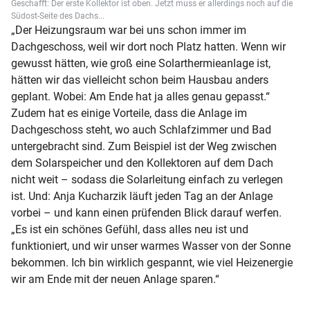
Geschafft: Der erste Kollektor ist oben. Jetzt muss er allerdings noch auf die
Südost-Seite des Dachs...
„Der Heizungsraum war bei uns schon immer im
Dachgeschoss, weil wir dort noch Platz hatten. Wenn wir
gewusst hätten, wie groß eine Solarthermieanlage ist,
hätten wir das vielleicht schon beim Hausbau anders
geplant. Wobei: Am Ende hat ja alles genau gepasst.“
Zudem hat es einige Vorteile, dass die Anlage im
Dachgeschoss steht, wo auch Schlafzimmer und Bad
untergebracht sind. Zum Beispiel ist der Weg zwischen
dem Solarspeicher und den Kollektoren auf dem Dach
nicht weit – sodass die Solarleitung einfach zu verlegen
ist. Und: Anja Kucharzik läuft jeden Tag an der Anlage
vorbei – und kann einen prüfenden Blick darauf werfen.
„Es ist ein schönes Gefühl, dass alles neu ist und
funktioniert, und wir unser warmes Wasser von der Sonne
bekommen. Ich bin wirklich gespannt, wie viel Heizenergie
wir am Ende mit der neuen Anlage sparen.“