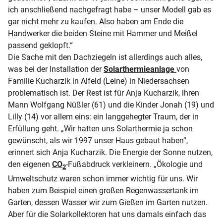
ich anschließend nachgefragt habe – unser Modell gab es
gar nicht mehr zu kaufen. Also haben am Ende die
Handwerker die beiden Steine mit Hammer und Meißel
passend geklopft.“
Die Sache mit den Dachziegeln ist allerdings auch alles,
was bei der Installation der
Solarthermieanlage
von
Familie Kucharzik in Alfeld (Leine) in Niedersachsen
problematisch ist. Der Rest ist für Anja Kucharzik, ihren
Mann Wolfgang Nüßler (61) und die Kinder Jonah (19) und
Lilly (14) vor allem eins: ein langgehegter Traum, der in
Erfüllung geht. „Wir hatten uns Solarthermie ja schon
gewünscht, als wir 1997 unser Haus gebaut haben“,
erinnert sich Anja Kucharzik. Die Energie der Sonne nutzen,
den eigenen
CO
-Fußabdruck verkleinern. „Ökologie und
2
Umweltschutz waren schon immer wichtig für uns. Wir
haben zum Beispiel einen großen Regenwassertank im
Garten, dessen Wasser wir zum Gießen im Garten nutzen.
Aber für die Solarkollektoren hat uns damals einfach das