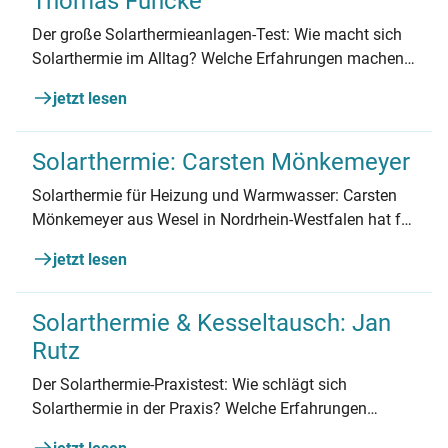
Thomas Funcke
Der große Solarthermieanlagen-Test: Wie macht sich
Solarthermie im Alltag? Welche Erfahrungen machen
Eigenheimbesitzer? Thomas Funcke aus NRW
jetzt lesen
berichtet.
Solarthermie: Carsten Mönkemeyer
Solarthermie für Heizung und Warmwasser: Carsten
Mönkemeyer aus Wesel in Nordrhein-Westfalen hat für
seinen ein Jahr alten Brennwertkessel Solarthermie
jetzt lesen
von Paradigma nachgerüstet. Hier berichtet er über
seine Erfahrungen.
Solarthermie & Kesseltausch: Jan
Rutz
Der Solarthermie-Praxistest: Wie schlägt sich
Solarthermie in der Praxis? Welche Erfahrungen
machen Hauseigentümer? Jan Rutz aus Pasewalk in