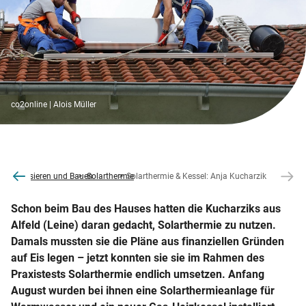
co2online | Alois Müller
ne
Modernisieren und Bauen
Solarthermie
Solarthermie & Kessel: Anja Kucharzik
Schon beim Bau des Hauses hatten die Kucharziks aus
Alfeld (Leine) daran gedacht, Solarthermie zu nutzen.
Damals mussten sie die Pläne aus finanziellen Gründen
auf Eis legen – jetzt konnten sie sie im Rahmen des
Praxistests Solarthermie endlich umsetzen. Anfang
August wurden bei ihnen eine Solarthermieanlage für