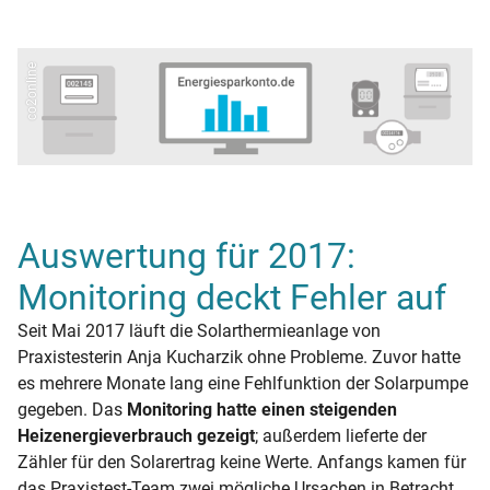
co2online
Auswertung für 2017:
Monitoring deckt Fehler auf
Seit Mai 2017 läuft die Solarthermieanlage von
Praxistesterin Anja Kucharzik ohne Probleme. Zuvor hatte
es mehrere Monate lang eine Fehlfunktion der Solarpumpe
gegeben. Das
Monitoring hatte einen steigenden
Heizenergieverbrauch gezeigt
; außerdem lieferte der
Zähler für den Solarertrag keine Werte. Anfangs kamen für
das Praxistest-Team zwei mögliche Ursachen in Betracht.