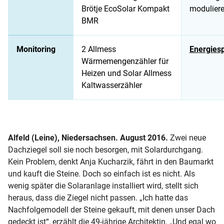
Brötje EcoSolar Kompakt
modulier
BMR
Monitoring
2 Allmess
Energies
Wärmemengenzähler für
Heizen und Solar Allmess
Kaltwasserzähler
Alfeld (Leine), Niedersachsen. August 2016.
Zwei neue
Dachziegel soll sie noch besorgen, mit Solardurchgang.
Kein Problem, denkt Anja Kucharzik, fährt in den Baumarkt
und kauft die Steine. Doch so einfach ist es nicht. Als
wenig später die Solaranlage installiert wird, stellt sich
heraus, dass die Ziegel nicht passen. „Ich hatte das
Nachfolgemodell der Steine gekauft, mit denen unser Dach
gedeckt ist“, erzählt die 49-jährige Architektin. „Und egal wo