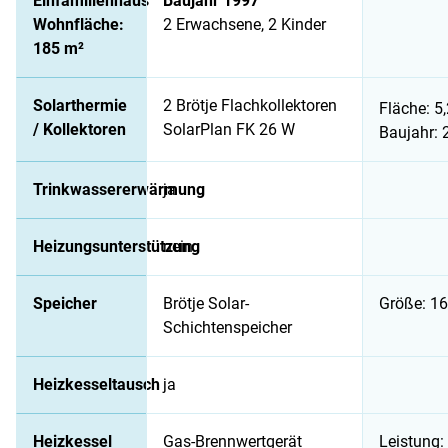
Einfamilienhaus
Baujahr 1997
Wohnfläche:
2 Erwachsene, 2 Kinder
185 m²
Solarthermie
2 Brötje Flachkollektoren
Fläche: 5
/ Kollektoren
SolarPlan FK 26 W
Baujahr: 
Trinkwassererwärmung
ja
Heizungsunterstützung
nein
Speicher
Brötje Solar-
Größe: 16
Schichtenspeicher
Heizkesseltausch
ja
Heizkessel
Gas-Brennwertgerät
Leistung: