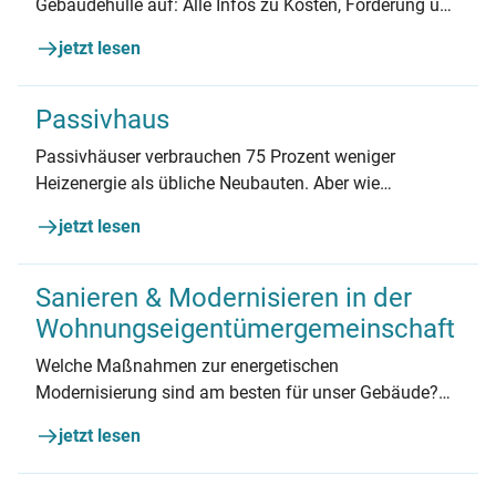
Gebäudehülle auf: Alle Infos zu Kosten, Förderung und
was Sie vor dem Beauftragen wissen müssen.
jetzt lesen
Passivhaus
Passivhäuser verbrauchen 75 Prozent weniger
Heizenergie als übliche Neubauten. Aber wie
funktionieren sie? Erfahren Sie alles zu
jetzt lesen
Funktionsweise, Energiestandards, Kosten und
Förderung von Passivhäusern.
Sanieren & Modernisieren in der
Wohnungs­eigentümer­gemeinschaft
Welche Maßnahmen zur energetischen
Modernisierung sind am besten für unser Gebäude?
Gibt es Fördermittel und wie kann die
jetzt lesen
Eigentümergemeinschaft überzeugt werden?
Antworten auf die wichtigsten Fragen.