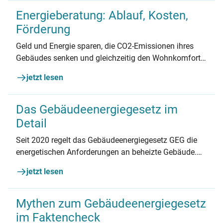
Energieberatung: Ablauf, Kosten,
Förderung
Geld und Energie sparen, die CO2-Emissionen ihres
Gebäudes senken und gleichzeitig den Wohnkomfort
erhöhen – eine Energieberatung ist für fast alle Haus-
jetzt lesen
und Wohnungseigentümer*innen eine
empfehlenswerte Maßnahme.
Das Gebäudeenergiegesetz im
Detail
Seit 2020 regelt das Gebäudeenergiegesetz GEG die
energetischen Anforderungen an beheizte Gebäude.
Seit 2024 gelten neue Bestimmungen. Was noch gilt
jetzt lesen
und was sich geändert hat, lesen Sie hier.
Mythen zum Gebäudeenergiegesetz
im Faktencheck