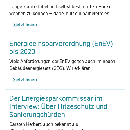
Lange komfortabel und selbst bestimmt zu Hause
wohnen zu können – dabei hilft ein barrierefreies
Wohnumfeld. Dieser Artikel klärt, worauf es dabei
jetzt lesen
ankommt, wer bei der Finanzierung hilft und warum
auch Familien von einem barrierefreien Haus
profitieren.
Energieeinsparverordnung (EnEV)
bis 2020
Viele Anforderungen der EnEV gelten auch im neuen
Gebäudeenergiesetz (GEG). Wir erklären
Gemeinsamkeiten und Änderungen. Der kleine
jetzt lesen
Rückblick macht die Standards zur Energieeffizienz
besser verständlich.
Der Energiesparkommissar im
Interview: Über Hitzeschutz und
Sanierungshürden
Carsten Herbert, auch bekannt als