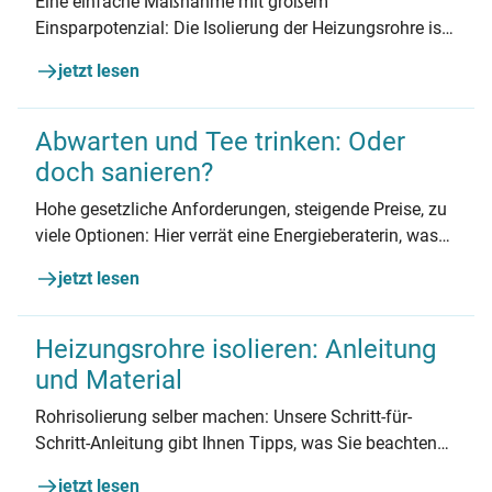
Eine einfache Maßnahme mit großem
Einsparpotenzial: Die Isolierung der Heizungsrohre ist
kostengünstig, schnell durchzuführen und amortisiert
jetzt lesen
sich oft schon im ersten Jahr. Wir zeigen, wie es geht
und wie viel Sie sparen können und welches Material
das richtige für Sie ist.
Abwarten und Tee trinken: Oder
doch sanieren?
Hohe gesetzliche Anforderungen, steigende Preise, zu
viele Optionen: Hier verrät eine Energieberaterin, was
jetzt sinnvoll ist.
jetzt lesen
Heizungsrohre isolieren: Anleitung
und Material
Rohrisolierung selber machen: Unsere Schritt-für-
Schritt-Anleitung gibt Ihnen Tipps, was Sie beachten
müssen. Einfach umsetzen und schon morgen sparen.
jetzt lesen