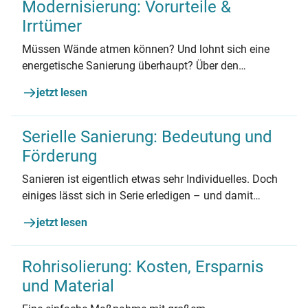
Modernisierung: Vorurteile &
Irrtümer
Müssen Wände atmen können? Und lohnt sich eine
energetische Sanierung überhaupt? Über den
ökologischen und ökonomischen Nutzen von
jetzt lesen
Sanierungsmaßnahmen existieren viele Gerüchte und
Irrtümer. Doch sind diese Modernisierungsvorurteile
wirklich wahr?
Serielle Sanierung: Bedeutung und
Förderung
Sanieren ist eigentlich etwas sehr Individuelles. Doch
einiges lässt sich in Serie erledigen – und damit
schneller und günstiger. Auch dank passender neuer
jetzt lesen
Förderung für das sogenannte serielle Sanieren.
Rohrisolierung: Kosten, Ersparnis
und Material