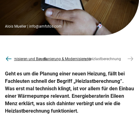
Alois Mueller | info@amfotos.com
line
Modernisieren und Bauen
Sanierung & Modernisierung
Heizlastberechnung
Geht es um die Planung einer neuen Heizung, fällt bei
Fachleuten schnell der Begriff „Heizlastberechnung“.
Was erst mal technisch klingt, ist vor allem für den Einbau
einer Wärmepumpe relevant. Energieberaterin Eileen
Menz erklärt, was sich dahinter verbirgt und wie die
Heizlastberechnung funktioniert.