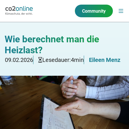
Community
Wie berechnet man die
Heizlast?
09.02.2026
Lesedauer:
4
min
Eileen Menz