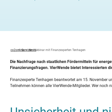
Heizung ab
Heizspiege
Fenster ta
Stromverbr
Klimawande
Zwischen
Fernwärm
Feuerstätt
Altbau öko
Wärmepump
Photovolta
Was sind B
Warmwasserbereitung
News
Zirkulati
KWK-Geset
Solartherm
Heizungspumpe
Förderung Heizungspumpentausch
Betriebsko
Methodik
Familie R
Stromverbr
Hochwasser
Unterspar
Hybridheiz
BImSchG
Dachsanie
Von der G
StromChec
Wasserspartipps
Veranstaltungen
Mietende
Warmwass
Mini-BHK
Holzpellet
Kaminofen
Individueller Sanierungsfahrplan
co2online
Service
News
Webinar mit Finanzexperten Tenhagen
Die Nachfrage nach staatlichen Fördermitteln für energ
Finanzierungsfragen. VierWende bietet Interessierten d
Finanzexperte Tenhagen beantwortet am 15. November um
Teilnehmen können alle VierWende-Mitglieder. Wer noch ni
Unsicherheit und n