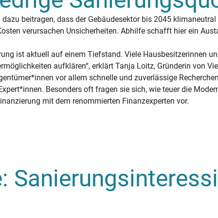
u beitragen, dass der Gebäudesektor bis 2045 klimaneutral wi
sten verursachen Unsicherheiten. Abhilfe schafft hier ein Au
rung ist aktuell auf einem Tiefstand. Viele Hausbesitzerinnen 
dermöglichkeiten aufklären“, erklärt Tanja Loitz, Gründerin von V
entümer*innen vor allem schnelle und zuverlässige Recherchem
ert*innen. Besonders oft fragen sie sich, wie teuer die Modern
Finanzierung mit dem renommierten Finanzexperten vor.
fe: Sanierungsinteress