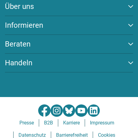
Über uns
Auszeichnungen
Team
Informieren
Transparenz
Klima schützen
Wirksamkeit
Energiewende
Beraten
Newsletter
Beratungs-Tools
Challenges
Handeln
FAQ
Spenden
Community beitreten
Partner werden
Presse
B2B
Karriere
Impressum
Datenschutz
Barrierefreiheit
Cookies