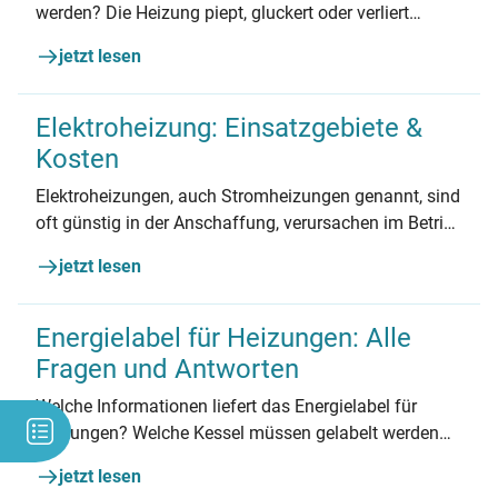
werden? Die Heizung piept, gluckert oder verliert
Wasser? Wir zeigen, wie Sie die häufigsten
jetzt lesen
Heizungsprobleme selber lösen.
Elektroheizung: Einsatzgebiete &
Kosten
Elektroheizungen, auch Stromheizungen genannt, sind
oft günstig in der Anschaffung, verursachen im Betrieb
jedoch hohe Kosten. Alles zu Vor- und Nachteilen –
jetzt lesen
und wann sich eine Anschaffung dennoch lohnt.
Energielabel für Heizungen: Alle
Fragen und Antworten
Welche Informationen liefert das Energielabel für
Heizungen? Welche Kessel müssen gelabelt werden
und was sagen Kritiker zur Kennzeichnungspflicht?
jetzt lesen
Alle Informationen in diesem Artikel.