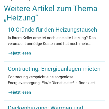
Weitere Artikel zum Thema
„Heizung“
10 Gründe für den Heizungstausch
In Ihrem Keller arbeitet noch eine alte Heizung? Das
verursacht unnötige Kosten und hat noch mehr
Nachteile. Lassen Sie sich von unseren 10 guten
jetzt lesen
Gründen überzeugen, warum genau jetzt die Zeit für
einen Heizungswechsel ist.
Contracting: Energieanlagen mieten
Contracting verspricht eine sorgenlose
Energieversorgung: Ein/e Dienstleister*in finanziert
und betreibt Heizung oder Solaranlage. Das hat
jetzt lesen
Vorteile, aber auch Nachteile – und es gibt Fallstricke.
Deckenheizung: Wärmen und