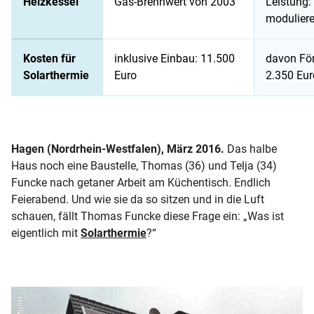
Heizkessel
Gas-Brennwert von 2003
Leistung:
modulier
Kosten für
inklusive Einbau: 11.500
davon Fö
Solarthermie
Euro
2.350 Eur
Hagen (Nordrhein-Westfalen), März 2016.
Das halbe
Haus noch eine Baustelle, Thomas (36) und Telja (34)
Funcke nach getaner Arbeit am Küchentisch. Endlich
Feierabend. Und wie sie da so sitzen und in die Luft
schauen, fällt Thomas Funcke diese Frage ein: „Was ist
eigentlich mit
Solarthermie
?“