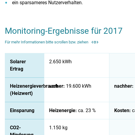
ein sparsameres Nutzerverhalten.
Monitoring-Ergebnisse für 2017
Für mehr Informationen bitte scrollen bzw. ziehen
Monitoring-Ergebnisse für 2017
Solarer
2.650 kWh
Ertrag
Heizenergieverbrauch
vorher:
19.600 kWh
nachher:
(Heizwert)
Einsparung
Heizenergie:
ca. 23 %
Kosten:
c
CO2-
1.150 kg
Minderung