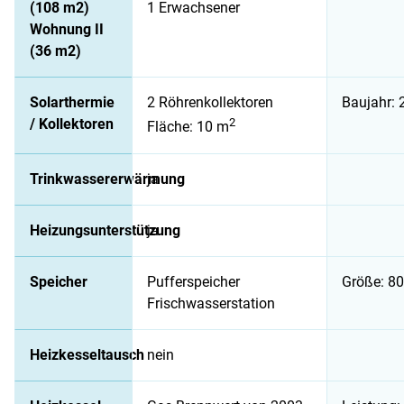
(108 m2)
1 Erwachsener
Wohnung II
(36 m2)
Solarthermie
2 Röhrenkollektoren
Baujahr: 
/ Kollektoren
2
Fläche: 10 m
Trinkwassererwärmung
ja
Heizungsunterstützung
ja
Speicher
Pufferspeicher
Größe: 80
Frischwasserstation
Heizkesseltausch
nein