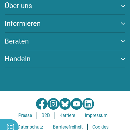
Über uns
Auszeichnungen
Team
Informieren
Transparenz
Klima schützen
Wirksamkeit
Energiewende
Beraten
Newsletter
Beratungs-Tools
Challenges
Handeln
FAQ
Spenden
Community beitreten
Partner werden
Presse
B2B
Karriere
Impressum
Datenschutz
Barrierefreiheit
Cookies