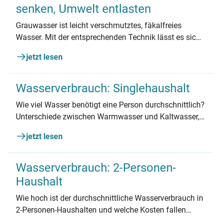
senken, Umwelt entlasten
Grauwasser ist leicht verschmutztes, fäkalfreies
Wasser. Mit der entsprechenden Technik lässt es sich
schnell und einfach wiederverwerten. Wofür man es
jetzt lesen
nutzt und wann sich eine Grauwasseranlage lohnt,
lesen Sie hier.
Wasserverbrauch: Singlehaushalt
Wie viel Wasser benötigt eine Person durchschnittlich?
Unterschiede zwischen Warmwasser und Kaltwasser,
Infos zum monatlichen Abschlag und Spartipps für
jetzt lesen
Ihren Haushalt gibt’s in diesem Artikel.
Wasserverbrauch: 2-Personen-
Haushalt
Wie hoch ist der durchschnittliche Wasserverbrauch in
2-Personen-Haushalten und welche Kosten fallen