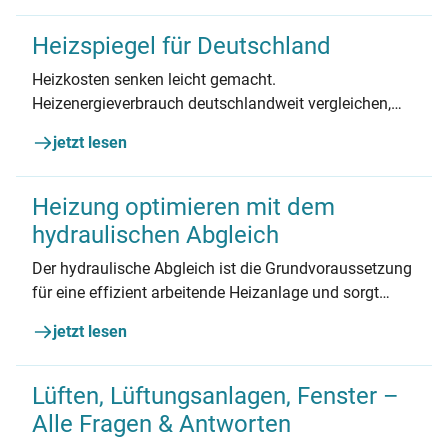
hier, wie Sie Ihren Heizenergieverbrauch senken
können und so Kosten und CO2-Emissionen sparen.
Heizspiegel für Deutschland
Heizkosten senken leicht gemacht.
Heizenergieverbrauch deutschlandweit vergleichen,
Heizkostenabrechnung prüfen lassen,
jetzt lesen
Energieverbrauch berechnen & Tipps umsetzen.
Heizung optimieren mit dem
hydraulischen Abgleich
Der hydraulische Abgleich ist die Grundvoraussetzung
für eine effizient arbeitende Heizanlage und sorgt
dafür, dass alle Heizkörper im Haus gleichmäßig
jetzt lesen
warm werden. Erfahren Sie hier, wie der hydraulische
Abgleich genau funktioniert und warum er zu jeder
Heizungsoptimierung dazugehören sollte.
Lüften, Lüftungsanlagen, Fenster –
Alle Fragen & Antworten