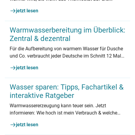
gedreht ist? Oder dass Ihnen ein programmierbares
jetzt lesen
Thermostat beim Energiesparen helfen kann? Erfahren
Sie hier alles rund um die kleinen Heizkörperregler und
wie Sie mit der richtigen Bedienung Heizenergie
Warmwasserbereitung im Überblick:
sparen und das Klima schonen können.
Zentral & dezentral
Für die Aufbereitung von warmem Wasser für Dusche
und Co. verbraucht jeder Deutsche im Schnitt 12 Mal
so viel Energie wie für die Beleuchtung. Dennoch fällt
jetzt lesen
das Thema oft unter den Tisch. In diesem Dossier
erklären wir Vor- und Nachteile verschiedener Systeme
zur Warmwasserbereitung und geben Tipps zum
Wasser sparen: Tipps, Fachartikel &
Sparen von warmem Wasser.
interaktive Ratgeber
Warmwassererzeugung kann teuer sein. Jetzt
informieren: Wie hoch ist mein Verbrauch & welche
Geräte sparen am meisten Energie und Kosten ein?
jetzt lesen