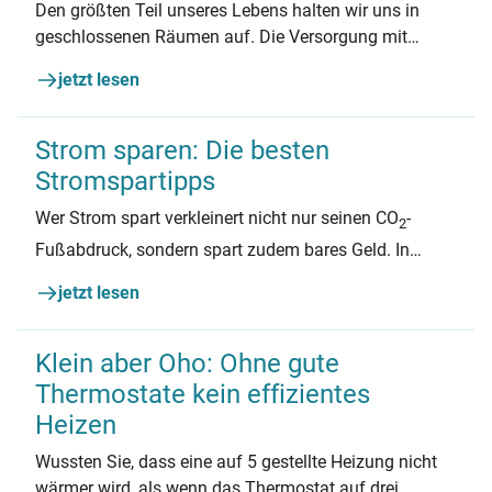
Den größten Teil unseres Lebens halten wir uns in
geschlossenen Räumen auf. Die Versorgung mit
frischer Luft in Innenräumen ist daher ein wichtiges
jetzt lesen
Thema – für unsere Gesundheit, aber auch für die
Bausubstanz unserer Häuser. Hier finden Sie alle
Informationen zu richtigem Lüften sowie zu
Strom sparen: Die besten
Lüftungsanlagen und Fenstern im Allgemeinen.
Stromspartipps
Wer Strom spart verkleinert nicht nur seinen CO
-
2
Fußabdruck, sondern spart zudem bares Geld. In
diesem Dossier erklären wir, wo sich bei Ihnen zu
jetzt lesen
Hause die größten Stromspar-Potenziale verbergen
und geben Stromspar-Tipps für alle Haushaltsgrößen.
Klein aber Oho: Ohne gute
Thermostate kein effizientes
Heizen
Wussten Sie, dass eine auf 5 gestellte Heizung nicht
wärmer wird, als wenn das Thermostat auf drei