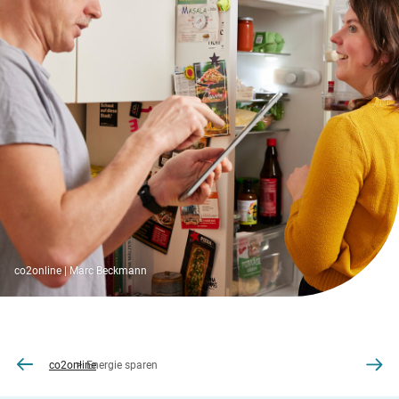
co2online | Marc Beckmann
co2online
Energie sparen