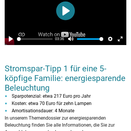
Play
03:36
Play
Mute
Settings
Enter
fulls
Stromspar-Tipp 1 für eine 5-
köpfige Familie: energiesparende
Beleuchtung
Sparpotenzial: etwa 217 Euro pro Jahr
Kosten: etwa 70 Euro für zehn Lampen
Amortisationsdauer: 4 Monate
In unserem Themendossier zur energiesparenden
Beleuchtung finden Sie alle Informationen, die Sie zur