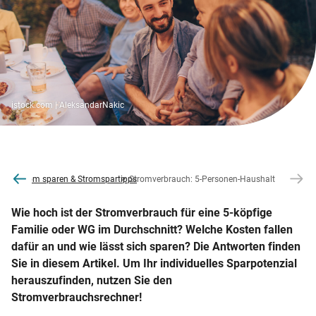
istock.com | AleksandarNakic
sparen
Strom sparen & Stromspartipps
Stromverbrauch: 5-Personen-Haushalt
Wie hoch ist der Stromverbrauch für eine 5-köpfige
Familie oder WG im Durchschnitt? Welche Kosten fallen
dafür an und wie lässt sich sparen? Die Antworten finden
Sie in diesem Artikel. Um Ihr individuelles Sparpotenzial
herauszufinden, nutzen Sie den
Stromverbrauchsrechner!