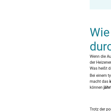
Wie
dur
Wenn die A
der Heizene
Was heißt da
Bei einem t
macht das
können
jähr
Trotz der p