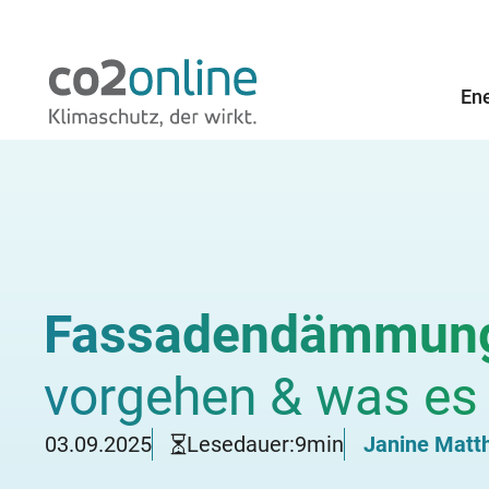
Ene
Energie sparen
Modernisieren und Bauen
Fördermittel
Erfahrungen
Service
Übersicht
Übersicht
Übersicht
Übersicht
Übersicht
Übersicht
Übersicht
Übersicht
Übersicht
Übersicht
Übersicht
Übersicht
Übersicht
Übersicht
Übersicht
Übersicht
Übersicht
Übersicht
Übersicht
Übersicht
Übersicht
Übersicht
Heizkosten sparen
Anpassung an den Klimawandel
BAFA-Förderung
Erfahrungen mit Dämmung
EnergiesparChecks
Wasserverbrauc
Photovoltaik
KfW Ergänzungsk
Downloads
Heizperiod
Bestellfor
Förderung 
Lüftungsa
Strom spar
Thermostat
Warmwasse
Wasser spa
Hitzeschut
BHKW & KW
Brennstoff
Handwerks
Der Energie
Heizung fi
Heizungspu
PraxisChe
Dämmen u
PV, Speich
Solartherm
Wärmepumpe
Überzeugun
Balkonkra
Heizspiegel
Blockheizkraftwerk & Kraft-Wärme-
BEG: Bundesförderung für effiziente
Erfahrungen mit Photovoltaik
Energieberatung finden
📬 Stromspar-Ch
Sanierung & Mod
KfW-Förderung
Hilfe-Bereich
Heizungst
kombiniert
Kopplung
Gebäude
Fassadendämmun
Heizkoste
Handabdru
Hydraulisc
Wohnrauml
Stromverb
Thermostate
Mengenreg
Dachbegr
Auf Blockh
Brennstoff
Haus selb
Bedarfsaus
Heizungsar
Heizungsp
Kaminofen 
Einblasdäm
Solartherm
Wärmepump
Heizsystem
Betriebsko
Hydraulischer Abgleich
Erfahrungen mit Solarthermie
Handwerkerangebote einholen
📬 Wasserspar-C
Solarthermie
KfW-Förderung A
Irrtümer
bedienen
Durchlaufer
Preise
Verbrauch
Solarstrom
Brennstoffzellen-Heizung
Bundesförderung Energieberatung
Muster: H
Heizspiege
Richtig lüf
Stromrech
Spardusch
Neubau-Pl
BHKW-Förd
Warum däm
Einrohrhei
Heizungsp
Kaminarte
Ökologis
Installatio
Wärmepump
Solartherm
Fördermitt
Lüften, Lüftungsanlagen & Fenster
Erfahrungen mit Wärmepumpen
Newsletter
Ökostromsuche
Wärmepumpe
KfW: Jung kauft 
vorgehen & was es 
Hydraulisc
Heizungsth
Zentrale 
Brennstoff
Energieaus
Balkonkraf
Alltagsfra
Dämmung
Förderung Einbruchschutz
Heizkoste
Kommunale
Schimmel-
Was tun be
Fassadenb
Blockheizk
Dachdäm
Gasheizun
Förderung
Kamin nac
Kerndämmu
Energieeff
HeizCheck
Funktions
Strom sparen & Stromspartipps
Erfahrungen mit
Stromspar-Challenge
WEG-Anleitung 
Hydraulisc
Heizungsth
Dezentral
Wirkungsg
Energieau
Balkonkraf
Solartherm
03.09.2025
Lesedauer:
9
min
Janine Matt
Energieausweis
Förderung Fenstertausch
Wohnungseigentümergemeinschaft
Heizung ab
Bürgergeld
Kondenswa
Stromverb
Naturgärte
Aufsparr
Ölheizung
Kamin still
Innendämm
Wärmepump
Modernisi
Amortisati
Arten von 
Thermostate
Wasserspar-Challenge
Handwerke
Förderung 
Blockheizk
Energieaus
PV zuerst 
Komplettsa
Heizung
Förderung Heizungsoptimierung