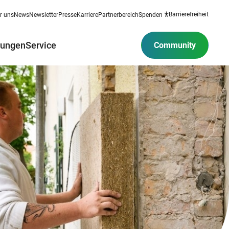
Barrierefreiheit
r uns
News
Newsletter
Presse
Karriere
Partnerbereich
Spenden
rungen
Service
Community
shalt
nd
empo
Ökologische Dämmstoffe
Wandheizungen
Wärmepumpe: Praxistest Familie Ney
Kosten und Finanzierung
GEG-Mythen
Solarthermie planen
Wie funktioniert eine Wärmepumpe?
Hydraulischer
Energielabel f
Versiche
Abwarten
gleich s
len
shalt
sdecke
staub
eb: ein
erbrauch
Dach
rmepumpe im
ermie
Wärmepumpen
Konventionelle Dämmstoffe
Pelletheizung versus Wärmepumpe
Wärmepumpen im Fachwerkhaus
Photovoltaik Förderung
Wohnraum optimal nutzen
Solarthermie installieren
Wärmepumpe im Altbau
Handwerkerang
Brennstoffe & 
EEG 2023
Heizungsr
ps
shalt
ich?
rzeugen
n
ng in die
Wärmedämmung: Kosten
Wärmetauscher in Heizungen
Erfahrungsbericht Heizung, Strom und
Photovoltaik-Speicher
Thermografie
Solarthermie Monitoring
Stromverbrauch von Wärmepumpen
Heizkörper
Photovol
Mobilität
KfW 40: 
Wärmepumpen-Dossier
KfW-Förderung
Newsletter
k
len
ushalt
Dämmpflicht
Heizungsprobleme & Lösungen
Dach: Ausrichtung, Neigung, Alternativen
Passivhaus
Erfahrungsberichte von unseren
Wärmepumpe: Test & Kauftipps
Heizkörper be
PV-Ertra
te
Teile deine Erfahrungen auf
Typen
gieberatung?
 im Überblick
Nutzer*innen
Wärmebr
en-Haushalt
Dämmung & Brandschutz
Heizungswartung
Balkon-Solaranlage
Sanieren & Modernisieren in der WEG
Wärmepumpe und Photovoltaik richtig
Contracting
Nutzerin
Vierwende.de
pe
,
kombinieren
Barriere
en-Haushalt
Dämmung & Schimmel
Heizung erneuern
Erfahrungsbericht Balkonkraftwerk
Modernisierung: Vorurteile & Irrtümer
Heizungswass
Photovolt
StromCheck
uer
Wärmepumpen-Mythen
Energiee