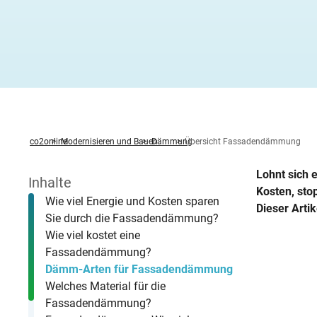
Heizung ab
Heizspiege
Fenster ta
Stromverbr
Klimawande
Zwischen
Fernwärm
Feuerstätt
Altbau öko
Wärmepump
Photovolta
Was sind B
Warmwasserbereitung
News
Zirkulati
KWK-Geset
Solartherm
Heizungspumpe
Förderung Heizungspumpentausch
Betriebsko
Methodik
Familie R
Stromverbr
Hochwasser
Unterspar
Hybridheiz
BImSchG
Dachsanie
Von der G
StromChec
Wasserspartipps
Veranstaltungen
Mietende
Warmwass
Mini-BHK
Holzpellet
Kaminofen
Individueller Sanierungsfahrplan
co2online
Modernisieren und Bauen
Dämmung
Übersicht Fassadendämmung
Lohnt sich
Inhalte
Kosten, sto
Wie viel Energie und Kosten sparen
Dieser Arti
Sie durch die Fassadendämmung?
Wie viel kostet eine
Fassadendämmung?
Dämm-Arten für Fassadendämmung
Welches Material für die
Fassadendämmung?