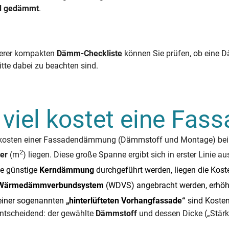
d gedämmt
.
serer kompakten
Dämm-Checkliste
können Sie prüfen, ob eine 
tte dabei zu beachten sind.
 viel kostet eine F
kosten einer Fassadendämmung (Dämmstoff und Montage) bei
2
er
(m
) liegen. Diese große Spanne ergibt sich in erster Linie
e günstige
Kerndämmung
durchgeführt werden, liegen die Kos
Wärmedämmverbundsystem
(WDVS) angebracht werden, erhöh
einer sogenannten
„hinterlüfteten Vorhangfassade“
sind Kosten
tscheidend: der gewählte
Dämmstoff
und dessen Dicke („Stärk