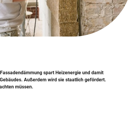
en-Haushalt
Wärmedämmung für Mieter
Förderung für Heizungen
Einspeisung oder Eigenverbrauch
Serielle Sanierung
Handwerk
aus
Wärmepumpen im PraxisCheck
Intervie
en-Haushalt
Dämmung: Kritik auf dem Prüfstand
Gründe für den Heizungstausch
Pflichten, Wartung & Entsorgung
Rohrisolierung: Kosten, Ersparnis und
Mieterst
ft!
elches Haus?
Hitzesch
G)
Material
Wärmepumpe: Arten im Vergleich
hil Dera
e Fassadendämmung spart Heizenergie und damit
Gebäudes. Außerdem wird sie staatlich gefördert.
e achten müssen.