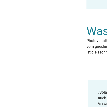
Was
Photovoltai
vom griechis
ist die Tec
„Sola
auch 
Verwe