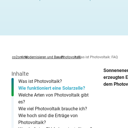
Heizung ab
Heizspiege
Fenster ta
Stromverbr
Hochwasser
Zwischen
Fernwärm
Feuerstätt
Altbau öko
Wärmepump
Photovolta
Was sind B
Warmwasserbereitung
News
Zirkulati
KWK-Geset
Solartherm
Heizungspumpe
Förderung Heizungspumpentausch
Betriebsko
Methodik
Familie R
Stromverbr
Hitzeschut
Unterspar
Hybridheiz
BImSchG
Dachsanie
Von der G
StromChec
Wasserspartipps
Veranstaltungen
Mietende
Warmwass
Mini-BHK
Holzpellet
Kaminofen
Individueller Sanierungsfahrplan
co2online
Modernisieren und Bauen
Photovoltaik
Was ist Photovoltaik: FAQ
Sonnenenerg
Inhalte
erzeugten E
Was ist Photovoltaik?
dem Photovo
Wie funktioniert eine Solarzelle?
Welche Arten von Photovoltaik gibt
es?
Wie viel Photovoltaik brauche ich?
Wie hoch sind die Erträge von
Photovoltaik?