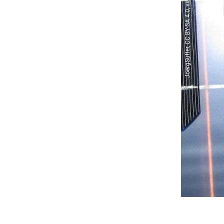
JoergSutter, CC BY-SA 4.0, via Wikimedia Commons