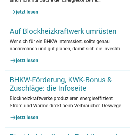
sind nicht nur Sache der Energiekonzerne.
Blockheizkraftwerke machen das auch vom eigenen
jetzt lesen
Keller aus möglich – und bieten dabei für geeignete
Gebäude viele Vorteile.
Auf Blockheizkraftwerk umrüsten
Wer sich für ein BHKW interessiert, sollte genau
nachrechnen und gut planen, damit sich die Investition
auch rechnet. Lesen Sie hier, welche die die
jetzt lesen
wichtigsten Voraussetzungen für ein
Blockheizkraftwerk sind.
BHKW-Förderung, KWK-Bonus &
Zuschläge: die Infoseite
Blockheizkraftwerke produzieren energieeffizient
Strom und Wärme direkt beim Verbraucher. Deswegen
werden sie staatlich gefördert. In diesem Artikel
jetzt lesen
bekommen Sie alle Informationen zur BHKW-
Förderung.