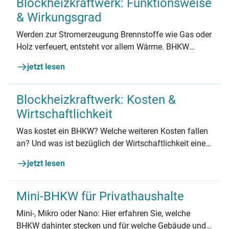
Blockheizkraftwerk: Funktionsweise
& Wirkungsgrad
Werden zur Stromerzeugung Brennstoffe wie Gas oder
Holz verfeuert, entsteht vor allem Wärme. BHKW
sorgen dafür, dass beides optimal genutzt wird und
jetzt lesen
erreichen so einen für Kraftwerke überragenden
Wirkungsgrad.
Blockheizkraftwerk: Kosten &
Wirtschaftlichkeit
Was kostet ein BHKW? Welche weiteren Kosten fallen
an? Und was ist bezüglich der Wirtschaftlichkeit einer
KWK-Anlage zu beachten? Die Antworten auf diese
jetzt lesen
und viele weitere Fragen finden Sie hier.
Mini-BHKW für Privathaushalte
Mini-, Mikro oder Nano: Hier erfahren Sie, welche
BHKW dahinter stecken und für welche Gebäude und