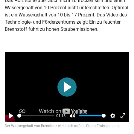
Das Holz sollte aber auch nicht zu trocken sein und einen
Wassergehalt von 10 Prozent nicht unterschreiten. Optimal
ist ein Wassergehalt von 10 bis 17 Prozent. Das Video des
Technologie- und Förderzentrums zeigt: Ein zu feuchter
Brennstoff führt zu hohen Staubemissionen.
Play
01:18
Play
Mute
Settings
Enter
Der Wassergehalt von Brennholz wirkt sich auf die Staub-Emission aus.
fulls