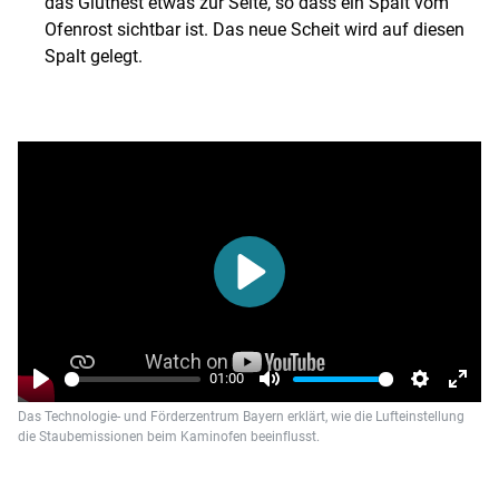
das Glutnest etwas zur Seite, so dass ein Spalt vom
Ofenrost sichtbar ist. Das neue Scheit wird auf diesen
Spalt gelegt.
Play
01:00
Play
Mute
Settings
Enter
Das Technologie- und Förderzentrum Bayern erklärt, wie die Lufteinstellung
fulls
die Staubemissionen beim Kaminofen beeinflusst.