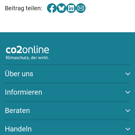
Beitrag teilen:
Über uns
Auszeichnungen
Team
Informieren
Transparenz
Klima schützen
Wirksamkeit
Energiewende
Beraten
Newsletter
Beratungs-Tools
Challenges
Handeln
FAQ