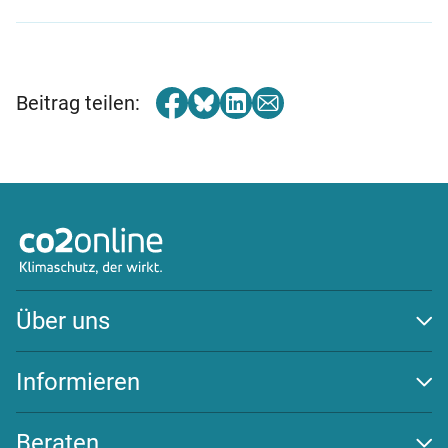
Beitrag teilen:
Über uns
Auszeichnungen
Team
Informieren
Transparenz
Klima schützen
Wirksamkeit
Energiewende
Beraten