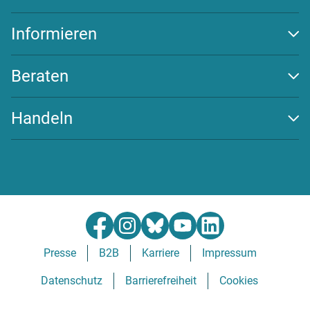
Auszeichnungen
Team
Informieren
Transparenz
Klima schützen
Wirksamkeit
Energiewende
Beraten
Newsletter
Beratungs-Tools
Challenges
Handeln
FAQ
Spenden
Community beitreten
Partner werden
Presse
B2B
Karriere
Impressum
Datenschutz
Barrierefreiheit
Cookies