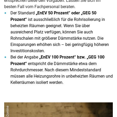
entsprechen diese den Vorgaben. Lassen Sie sich im
besten Fall vom Fachpersonal beraten.
Der Standard
„EnEV 50 Prozent“ oder „GEG 50
Prozent“
ist ausschließlich für die Rohrisolierung in
beheizten Räumen geeignet. Wenn Sie über
ausreichend Platz verfügen, können Sie auch
Rohrschalen mit größerer Dämmstärke nutzen. Die
Einsparungen erhöhen sich – bei geringfügig höheren
Investitionskosten.
Bei der Angabe
„EnEV 100 Prozent“ bzw. „GEG 100
Prozent“
entspricht die Dämmstärke etwa dem
Rohrdurchmesser. Nach diesem Mindeststandard
müssen alle Heizungsrohre in unbeheizten Räumen und
Kellerräumen isoliert werden.
co2online