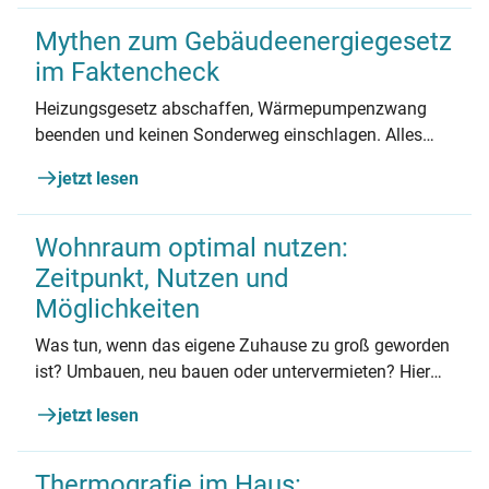
Mythen zum Gebäudeenergiegesetz
im Faktencheck
Heizungsgesetz abschaffen, Wärmepumpenzwang
beenden und keinen Sonderweg einschlagen. Alles
Quatsch oder ist was Wahres dran? In diesem Artikel
jetzt lesen
gehen wir drei Mythen rund um das
Gebäudeenergiegesetz auf den Grund.
Wohnraum optimal nutzen:
Zeitpunkt, Nutzen und
Möglichkeiten
Was tun, wenn das eigene Zuhause zu groß geworden
ist? Umbauen, neu bauen oder untervermieten? Hier
finden Sie die Antworten – mit Praxisbeispiel!
jetzt lesen
Thermografie im Haus: