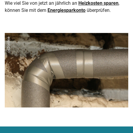
Wie viel Sie von jetzt an jährlich an
Heizkosten sparen
,
können Sie mit dem
Energiesparkonto
überprüfen.
co2online