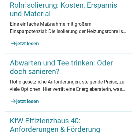
Rohrisolierung: Kosten, Ersparnis
und Material
Eine einfache Maßnahme mit großem
Einsparpotenzial: Die Isolierung der Heizungsrohre ist
kostengünstig, schnell durchzuführen und amortisiert
jetzt lesen
sich oft schon im ersten Jahr. Wir zeigen, wie es geht
und wie viel Sie sparen können und welches Material
das richtige für Sie ist.
Abwarten und Tee trinken: Oder
doch sanieren?
Hohe gesetzliche Anforderungen, steigende Preise, zu
viele Optionen: Hier verrät eine Energieberaterin, was
jetzt sinnvoll ist.
jetzt lesen
KfW Effizienzhaus 40:
Anforderungen & Förderung