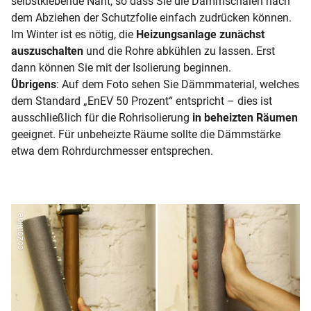
selbstklebende Naht, so dass Sie die Dämmschalen nach
dem Abziehen der Schutzfolie einfach zudrücken können.
Im Winter ist es nötig, die
Heizungsanlage zunächst
auszuschalten
und die Rohre abkühlen zu lassen. Erst
dann können Sie mit der Isolierung beginnen.
Übrigens
: Auf dem Foto sehen Sie Dämmmaterial, welches
dem Standard „EnEV 50 Prozent“ entspricht – dies ist
ausschließlich für die Rohrisolierung
in beheizten Räumen
geeignet. Für unbeheizte Räume sollte die Dämmstärke
etwa dem Rohrdurchmesser entsprechen.
co2online