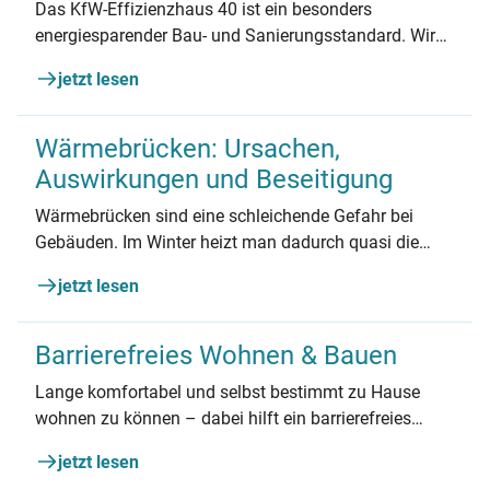
Das KfW-Effizienzhaus 40 ist ein besonders
energiesparender Bau- und Sanierungsstandard. Wir
zeigen, welche technischen Anforderungen an ein KfW
jetzt lesen
40 gestellt werden und wie Sie eine Förderung
beantragen.
Wärmebrücken: Ursachen,
Auswirkungen und Beseitigung
Wärmebrücken sind eine schleichende Gefahr bei
Gebäuden. Im Winter heizt man dadurch quasi die
Umgebung mit, während sie innen für Schimmel- und
jetzt lesen
Feuchteschäden sorgen. Das können Sie dagegen tun!
Barrierefreies Wohnen & Bauen
Lange komfortabel und selbst bestimmt zu Hause
wohnen zu können – dabei hilft ein barrierefreies
Wohnumfeld. Dieser Artikel klärt, worauf es dabei
jetzt lesen
ankommt, wer bei der Finanzierung hilft und warum