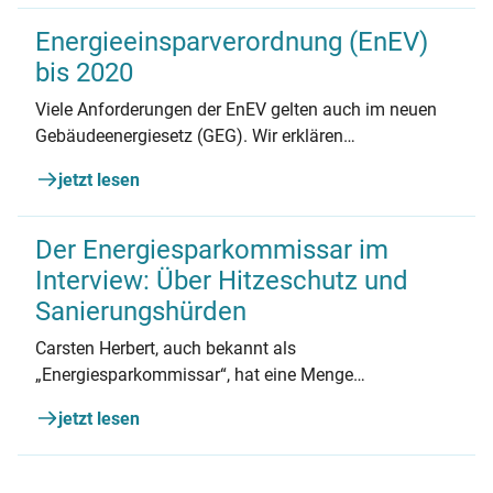
auch Familien von einem barrierefreien Haus
profitieren.
Energieeinsparverordnung (EnEV)
bis 2020
Viele Anforderungen der EnEV gelten auch im neuen
Gebäudeenergiesetz (GEG). Wir erklären
Gemeinsamkeiten und Änderungen. Der kleine
jetzt lesen
Rückblick macht die Standards zur Energieeffizienz
besser verständlich.
Der Energiesparkommissar im
Interview: Über Hitzeschutz und
Sanierungshürden
Carsten Herbert, auch bekannt als
„Energiesparkommissar“, hat eine Menge
Sanierungstricks auf Lager. Wir haben mit ihm über
jetzt lesen
Hitzeschutz, sein neues Buch und die größten
Hemmschwellen beim Sanieren gesprochen.