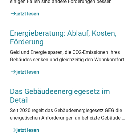
einigen Fällen sind andere Förderungen besser.
jetzt lesen
Energieberatung: Ablauf, Kosten,
Förderung
Geld und Energie sparen, die CO2-Emissionen ihres
Gebäudes senken und gleichzeitig den Wohnkomfort
erhöhen – eine Energieberatung ist für fast alle Haus-
jetzt lesen
und Wohnungseigentümer*innen eine
empfehlenswerte Maßnahme.
Das Gebäudeenergiegesetz im
Detail
Seit 2020 regelt das Gebäudeenergiegesetz GEG die
energetischen Anforderungen an beheizte Gebäude.
Seit 2024 gelten neue Bestimmungen. Was noch gilt
jetzt lesen
und was sich geändert hat, lesen Sie hier.