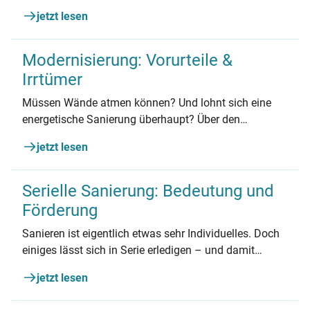
Gibt es Fördermittel und wie kann die
jetzt lesen
Eigentümergemeinschaft überzeugt werden?
Antworten auf die wichtigsten Fragen.
Modernisierung: Vorurteile &
Irrtümer
Müssen Wände atmen können? Und lohnt sich eine
energetische Sanierung überhaupt? Über den
ökologischen und ökonomischen Nutzen von
jetzt lesen
Sanierungsmaßnahmen existieren viele Gerüchte und
Irrtümer. Doch sind diese Modernisierungsvorurteile
wirklich wahr?
Serielle Sanierung: Bedeutung und
Förderung
Sanieren ist eigentlich etwas sehr Individuelles. Doch
einiges lässt sich in Serie erledigen – und damit
schneller und günstiger. Auch dank passender neuer
jetzt lesen
Förderung für das sogenannte serielle Sanieren.