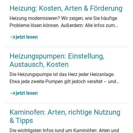
Heizung: Kosten, Arten & Förderung
Heizung modernisieren? Wir zeigen, wie Sie häufige
Probleme lösen können. Außerdem: Alle Infos zum
Austausch der Heizung. Unabhängig und nicht-
jetzt lesen
kommerziell.
Heizungspumpen: Einstellung,
Austausch, Kosten
Die Heizungspumpe ist das Herz jeder Heizanlage.
Etwa jede zweite Pumpen gilt jedoch veraltet – und
verbraucht unnötig viel Strom. Hier erfahren Sie alles
jetzt lesen
zu den Kosten eines Pumpentauschs und deren
Fördermöglichkeiten sowie zur richtigen Einstellung
der Heizungspumpe.
Kaminofen: Arten, richtige Nutzung
& Tipps
Die wichtigsten Infos rund um Kaminöfen: Arten und