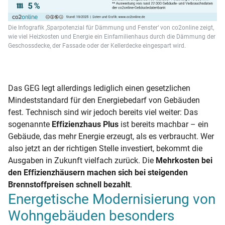
Die Infografik ‚Sparpotenzial für Dämmung und Fenster‘ von co2online zeigt,
wie viel Heizkosten und Energie ein Einfamilienhaus durch die Dämmung der
Geschossdecke, der Fassade oder der Kellerdecke eingespart wird.
Das GEG legt allerdings lediglich einen gesetzlichen
Mindeststandard für den Energiebedarf von Gebäuden
fest. Technisch sind wir jedoch bereits viel weiter: Das
sogenannte
Effizienzhaus Plus
ist bereits machbar – ein
Gebäude, das mehr Energie erzeugt, als es verbraucht. Wer
also jetzt an der richtigen Stelle investiert, bekommt die
Ausgaben in Zukunft vielfach zurück. Die
Mehrkosten bei
den Effizienzhäusern machen sich bei steigenden
Brennstoffpreisen schnell bezahlt
.
Energetische Modernisierung von
Wohngebäuden besonders