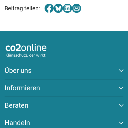
Beitrag teilen:
Über uns
Auszeichnungen
Team
Informieren
Transparenz
Klima schützen
Wirksamkeit
Energiewende
Beraten
Newsletter
Beratungs-Tools
Challenges
Handeln
FAQ