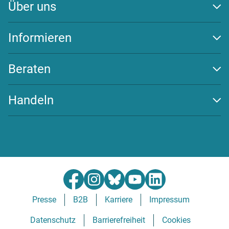
Über uns
Auszeichnungen
Team
Informieren
Transparenz
Klima schützen
Wirksamkeit
Energiewende
Beraten
Newsletter
Beratungs-Tools
Challenges
Handeln
FAQ
Spenden
Community beitreten
Partner werden
Presse
B2B
Karriere
Impressum
Datenschutz
Barrierefreiheit
Cookies