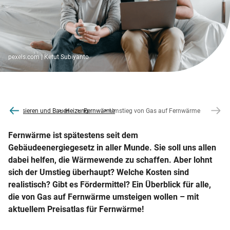
pexels.com | Ketut Subiyanto
ne
Modernisieren und Bauen
Heizung
Fernwärme
Umstieg von Gas auf Fernwärme
Fernwärme ist spätestens seit dem
Gebäudeenergiegesetz in aller Munde. Sie soll uns allen
dabei helfen, die Wärmewende zu schaffen. Aber lohnt
sich der Umstieg überhaupt? Welche Kosten sind
realistisch? Gibt es Fördermittel? Ein Überblick für alle,
die von Gas auf Fernwärme umsteigen wollen – mit
aktuellem Preisatlas für Fernwärme!