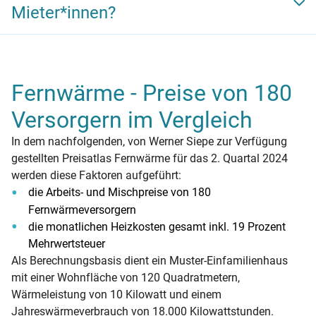
Mieter*innen?
und Benutzungszwang für Fernwärme ein, um deren
Nutzung zu fördern. Dieser Zwang, der durch Satzung
Ob Fernwärme teurer oder günstiger als andere
festgelegt wird, muss öffentlichen Interessen wie
Heizoptionen ist, hängt maßgeblich vom örtlichen Anbieter
Gemeinwohl, Volksgesundheit, Luftreinhaltung oder
ab. Zuletzt wurde vermehrt über enorme Preisunterschiede
Klimaschutz
dienen. Der Gesetzgeber muss vor der
Fernwärme - Preise von 180
zwischen dem günstigsten und teuersten
Satzungserlassung sorgfältig die Vor- und Nachteile
Fernwärmeanbieter berichtet. Die Arbeitspreise liegen
Versorgern im Vergleich
abwägen. Der § 16 EEWärmeG hebt hervor, dass
zwischen sehr niedrigen 4,3 Cent netto bei den
Klimaschutz ein gültiger Grund für solche Maßnahmen
In dem nachfolgenden, von Werner Siepe zur Verfügung
Stadtwerken Eisenhüttenstadt in Brandenburg und 25,2
sein kann. Mehr Informationen dazu liefert das
gestellten Preisatlas Fernwärme für das 2. Quartal 2024
Cent netto pro kWh bei den Stadtwerken Straubing in
Wärmeplanungsgesetz (WPG)
.
werden diese Faktoren aufgeführt:
Bayern. Einen guten Überblick bieten Vergleichsportale wie
die Arbeits- und Mischpreise von 180
die
Preistransparenz-Plattform Fernwärme
oder der
Fernwärmeversorgern
nachfolgende Preisatlas Fernwärme von Werner Siepe.
die monatlichen Heizkosten gesamt inkl. 19 Prozent
Mehrwertsteuer
Als Berechnungsbasis dient ein Muster-Einfamilienhaus
mit einer Wohnfläche von 120 Quadratmetern,
Wärmeleistung von 10 Kilowatt und einem
Jahreswärmeverbrauch von 18.000 Kilowattstunden.