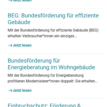
Jetzt lesen
Fördermittel bereit. Hier finden Sie einen Überblick
über die BAFA-Förderung.
BEG: Bundesförderung für effiziente
Gebäude
Mit der Bundesförderung für effiziente Gebäude (BEG)
erhalten Verbraucher*innen ein einziges
Förderprogramm für alle energetische Maßnahmen
Jetzt lesen
am Haus. Wie hoch die Fördersätze sind und wo man
sie erhält, lesen Sie hier.
Bundesförderung für
Energieberatung im Wohngebäude
Mit der Bundesförderung für Energieberatung
profitieren Modernisierer*innen doppelt: Sie erhalten
für ihre Sanierungen viel Geld vom Staat. Und sie
Jetzt lesen
erzielen die besten Ergebnisse für ihre Immobilie. So
funktioniert die Förderung.
Einbruchschutz: Förderung &