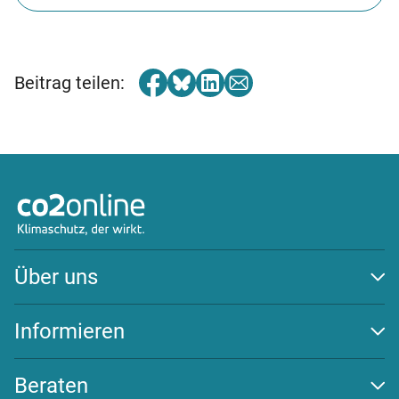
Beitrag teilen:
Über uns
Auszeichnungen
Team
Informieren
Transparenz
Klima schützen
Wirksamkeit
Energiewende
Beraten
Newsletter