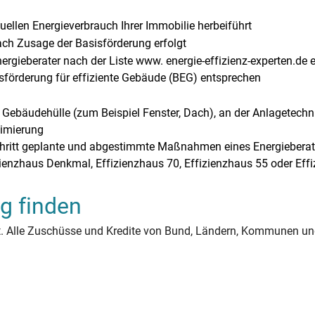
lesen: Heizkostenverteiler
l nach Gebäudebaujahr
uschen
auch: Singlehaushalt
l: Folgen für Deutschland
sparrendämmung
e
enschau
logisch sanieren
e im Reihenmittelhaus
ikCheck
Was ist echter Ökostrom?
Perimeterdämmung
Wasserverbrauch: 4-Person
PV-Heizstab
rennstoffzellen?
Wärmepumpe im Mehrfamilienh
Förderung für Solarthermie
Wärmepumpe: Förderung
onspumpe Warmwasser
z
ie und PV
Flächenheizungen
Energieberatung
ellen Energieverbrauch Ihrer Immobilie herbeiführt
sten und Nebenkosten für
öwekamp, Niedersachsen
auch: 2-Personen-Haushalt
- und Starkregenschutz
rendämmung
ung Vor- und Nachteile
rung im Reihenhaus
astherme zur Wärmepumpe
k
Strompreis
Einblasdämmung
Wasserverbrauch: 5-Person
Was ist Photovoltaik: FAQ
Tschüss Ölheizung – hallo Zukun
Solarthermie optimieren
Welche Wärmepumpe für w
ach Zusage der Basisförderung erfolgt
er Wärmerückgewinnung
W
s und Solarthermie
Deckenheizungen
Gebäudeenergiegesetz (GE
rgieberater nach der Liste www. energie-effizienz-experten.de e
Wasserverbrauch: Duschen
örderung für effiziente Gebäude (BEG) entsprechen
äudehülle (zum Beispiel Fenster, Dach), an der Anlagetechni
imierung
Schritt geplante und abgestimmte Maßnahmen eines Energiebe
enzhaus Denkmal, Effizienzhaus 70, Effizienzhaus 55 oder Effi
g finden
bt. Alle Zuschüsse und Kredite von Bund, Ländern, Kommunen un