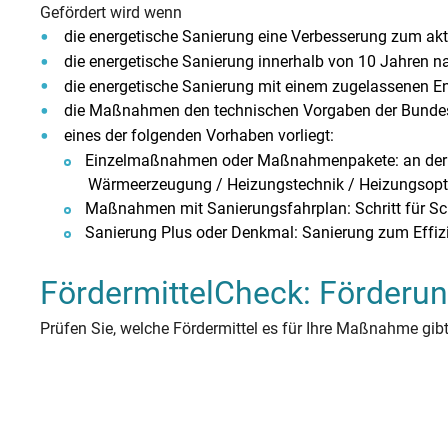
Heizung ab
Heizspiege
Fenster ta
Stromverbr
Klimawande
Zwischen
Fernwärm
Feuerstätt
Altbau öko
Wärmepump
Photovolta
Gefördert wird wenn
Was sind B
Warmwasserbereitung
News
Zirkulati
KWK-Geset
Solartherm
die energetische Sanierung eine Verbesserung zum aktu
Heizungspumpe
Förderung Heizungspumpentausch
Betriebsko
Methodik
Familie R
Stromverbr
Hochwasser
Unterspar
Hybridheiz
BImSchG
Dachsanie
Von der G
StromChec
Wasserspartipps
Veranstaltungen
die energetische Sanierung innerhalb von 10 Jahren n
Mietende
Warmwass
Mini-BHK
Holzpellet
Kaminofen
Individueller Sanierungsfahrplan
die energetische Sanierung mit einem zugelassenen Ene
die Maßnahmen den technischen Vorgaben der Bundesf
eines der folgenden Vorhaben vorliegt:
Einzelmaßnahmen oder Maßnahmenpakete: an der Geb
Wärmeerzeugung / Heizungstechnik / Heizungsopt
Maßnahmen mit Sanierungsfahrplan: Schritt für 
Sanierung Plus oder Denkmal: Sanierung zum Effizi
FördermittelCheck: Förderun
Prüfen Sie, welche Fördermittel es für Ihre Maßnahme gi