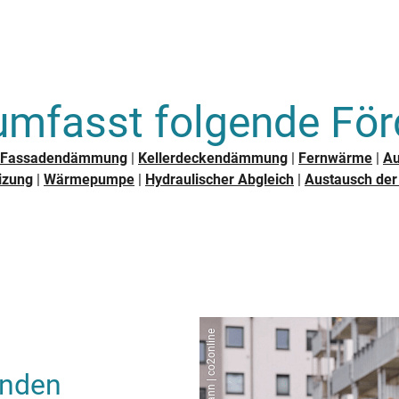
mfasst folgende Förd
Fassadendämmung
|
Kellerdeckendämmung
|
Fernwärme
|
Au
izung
|
Wärmepumpe
|
Hydraulischer Abgleich
|
Austausch der
Marc Beckmann | co2online
enden