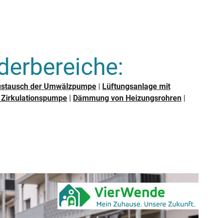
erbereiche:
stausch der Umwälzpumpe
|
Lüftungsanlage mit
 Zirkulationspumpe
|
Dämmung von Heizungsrohren
|