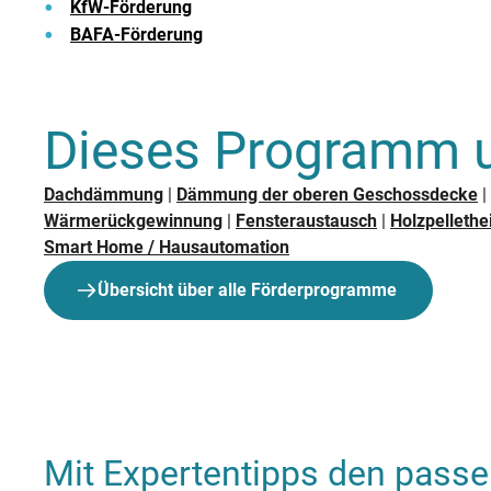
KfW-Förderung
BAFA-Förderung
Dieses Programm u
Dachdämmung
|
Dämmung der oberen Geschossdecke
|
Wärmerückgewinnung
|
Fensteraustausch
|
Holzpellethe
Smart Home / Hausautomation
Übersicht über alle Förderprogramme
Mit Expertentipps den pass