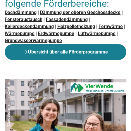
folgende Förderbereiche:
Dachdämmung
|
Dämmung der oberen Geschossdecke
|
Fensteraustausch
|
Fassadendämmung
|
Kellerdeckendämmung
|
Holzpelletheizung
|
Fernwärme
|
Wärmepumpe
|
Erdwärmepumpe
|
Luftwärmepumpe
|
Grundwasserwärmepumpe
Übersicht über alle Förderprogramme
Marc Beckmann | co2online