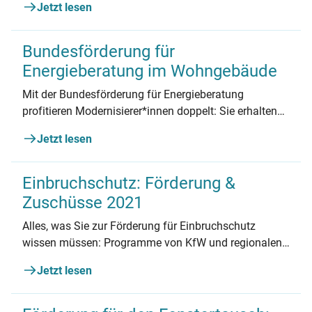
Jetzt lesen
am Haus. Wie hoch die Fördersätze sind und wo man
sie erhält, lesen Sie hier.
Bundesförderung für
Energieberatung im Wohngebäude
Mit der Bundesförderung für Energieberatung
profitieren Modernisierer*innen doppelt: Sie erhalten
für ihre Sanierungen viel Geld vom Staat. Und sie
Jetzt lesen
erzielen die besten Ergebnisse für ihre Immobilie. So
funktioniert die Förderung.
Einbruchschutz: Förderung &
Zuschüsse 2021
Alles, was Sie zur Förderung für Einbruchschutz
wissen müssen: Programme von KfW und regionalen
Anbietern, Beantragung, Kombinationsmöglichkeiten
Jetzt lesen
und mehr.