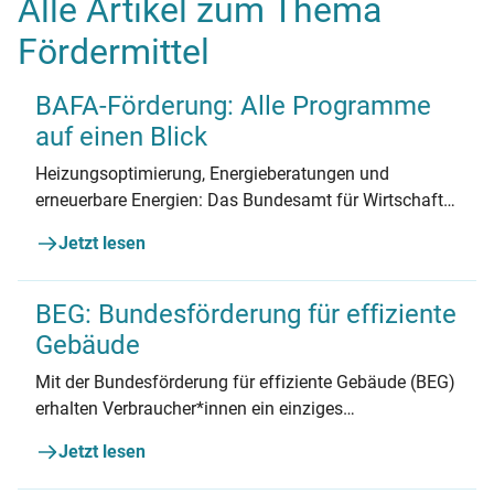
Alle Artikel zum Thema
Fördermittel
BAFA-Förderung: Alle Programme
auf einen Blick
Heizungsoptimierung, Energieberatungen und
erneuerbare Energien: Das Bundesamt für Wirtschaft
und Ausfuhrkontrolle (BAFA) stellt umfangreiche
Jetzt lesen
Fördermittel bereit. Hier finden Sie einen Überblick
über die BAFA-Förderung.
BEG: Bundesförderung für effiziente
Gebäude
Mit der Bundesförderung für effiziente Gebäude (BEG)
erhalten Verbraucher*innen ein einziges
Förderprogramm für alle energetische Maßnahmen
Jetzt lesen
am Haus. Wie hoch die Fördersätze sind und wo man
sie erhält, lesen Sie hier.