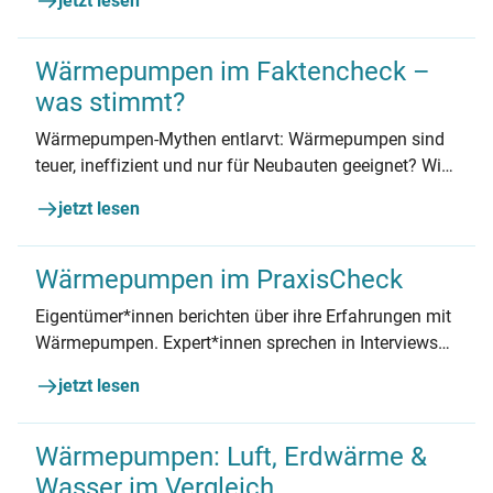
jetzt lesen
Wärmepumpen im Faktencheck –
was stimmt?
Wärmepumpen-Mythen entlarvt: Wärmepumpen sind
teuer, ineffizient und nur für Neubauten geeignet? Wir
räumen mit den häufigsten Missverständnissen auf
jetzt lesen
und zeigen, was wirklich dran ist.
Wärmepumpen im PraxisCheck
Eigentümer*innen berichten über ihre Erfahrungen mit
Wärmepumpen. Expert*innen sprechen in Interviews
über Altbau und Kältemittel. Dazu Factsheets mit
jetzt lesen
zahlreichen Tipps. Das alles erwartet Sie in diesem
Dossier.
Wärmepumpen: Luft, Erdwärme &
Wasser im Vergleich