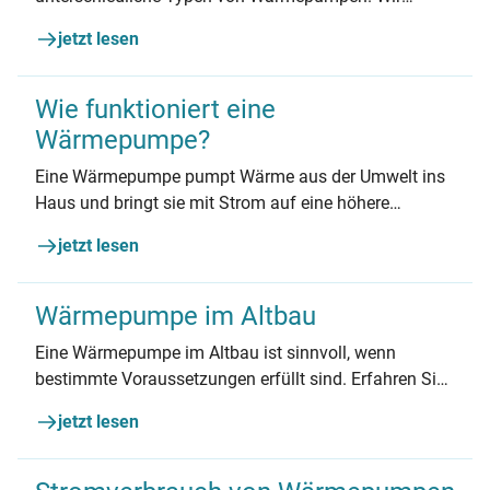
zeigen, worauf es bei der Entscheidung ankommt:
jetzt lesen
Dämmung, Heizkörper, Platzbedarf.
Wie funktioniert eine
Wärmepumpe?
Eine Wärmepumpe pumpt Wärme aus der Umwelt ins
Haus und bringt sie mit Strom auf eine höhere
Temperatur zum Heizen. Wie genau das funktioniert,
jetzt lesen
erfahren Sie in diesem Artikel.
Wärmepumpe im Altbau
Eine Wärmepumpe im Altbau ist sinnvoll, wenn
bestimmte Voraussetzungen erfüllt sind. Erfahren Sie,
welche Faktoren Sie beachten müssen und welche
jetzt lesen
Wärmepumpenart am besten für alte Gebäude
geeignet ist.