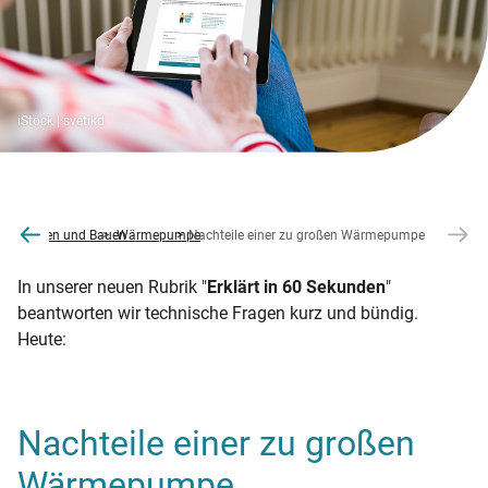
iStock | svetikd
ernisieren und Bauen
Wärmepumpe
Nachteile einer zu großen Wärmepumpe
In unserer neuen Rubrik "
Erklärt in 60 Sekunden
"
beantworten wir technische Fragen kurz und bündig.
Heute:
Nachteile einer zu großen
Wärmepumpe