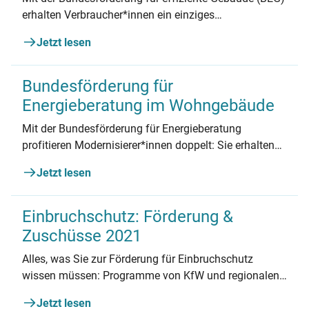
erhalten Verbraucher*innen ein einziges
Förderprogramm für alle energetische Maßnahmen
Jetzt lesen
am Haus. Wie hoch die Fördersätze sind und wo man
sie erhält, lesen Sie hier.
Bundesförderung für
Energieberatung im Wohngebäude
Mit der Bundesförderung für Energieberatung
profitieren Modernisierer*innen doppelt: Sie erhalten
für ihre Sanierungen viel Geld vom Staat. Und sie
Jetzt lesen
erzielen die besten Ergebnisse für ihre Immobilie. So
funktioniert die Förderung.
Einbruchschutz: Förderung &
Zuschüsse 2021
Alles, was Sie zur Förderung für Einbruchschutz
wissen müssen: Programme von KfW und regionalen
Anbietern, Beantragung, Kombinationsmöglichkeiten
Jetzt lesen
und mehr.