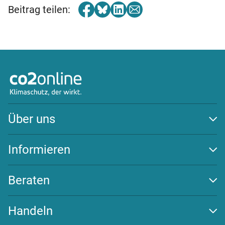
Beitrag teilen:
Über uns
Auszeichnungen
Team
Informieren
Transparenz
Klima schützen
Wirksamkeit
Energiewende
Beraten
Newsletter
Beratungs-Tools
Challenges
Handeln
FAQ
Spenden