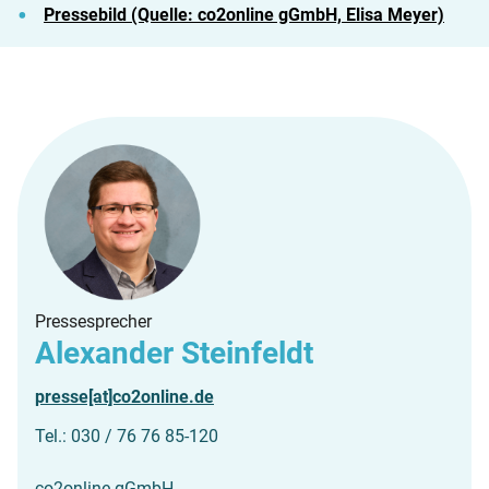
Pressebild (Quelle: co2online gGmbH, Elisa Meyer)
Pressesprecher
Alexander Steinfeldt
presse[at]co2online.de
Tel.: 030 / 76 76 85-120
co2online gGmbH