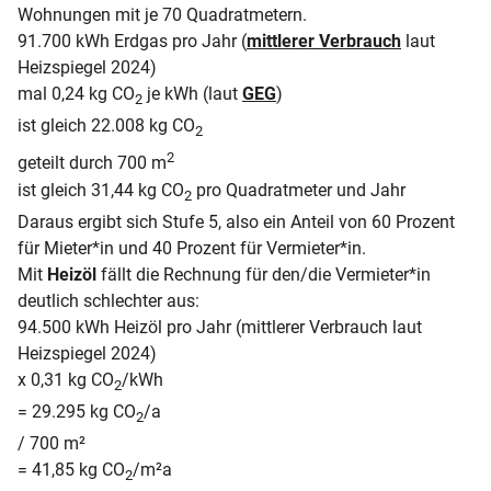
Wohnungen mit je 70 Quadratmetern.
91.700 kWh Erdgas pro Jahr (
mittlerer Verbrauch
laut
Heizspiegel 2024)
mal 0,24 kg CO
je kWh (laut
GEG
)
2
ist gleich 22.008 kg CO
2
2
geteilt durch 700 m
ist gleich 31,44 kg CO
pro Quadratmeter und Jahr
2
Daraus ergibt sich Stufe 5, also ein Anteil von 60 Prozent
für Mieter*in und 40 Prozent für Vermieter*in.
Mit
Heizöl
fällt die Rechnung für den/die Vermieter*in
deutlich schlechter aus:
94.500 kWh Heizöl pro Jahr (mittlerer Verbrauch laut
Heizspiegel 2024)
x 0,31 kg CO
/kWh
2
= 29.295 kg CO
/a
2
/ 700 m²
= 41,85 kg CO
/m²a
2