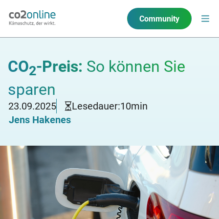
Community
CO
-Preis:
So können Sie
2
sparen
23.09.2025
Lesedauer:
10
min
Jens Hakenes