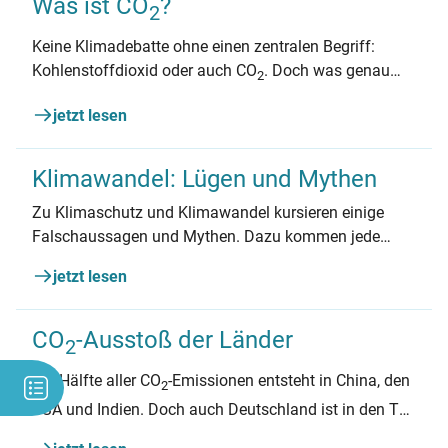
Was ist CO
?
2
Keine Klimadebatte ohne einen zentralen Begriff:
Kohlenstoffdioxid oder auch CO
. Doch was genau
2
hat CO
mit dem Klimawandel zu tun? In diesem
2
jetzt lesen
Artikel finden Sie Antworten.
Klimawandel: Lügen und Mythen
Zu Klimaschutz und Klimawandel kursieren einige
Falschaussagen und Mythen. Dazu kommen jede
Menge Missverständnisse und Fragen. Wir haben die
jetzt lesen
häufigsten gesammelt – und liefern Fakten, Quellen
und Links zum Weiterlesen.
CO
-Ausstoß der Länder
2
Die Hälfte aller CO
-Emissionen entsteht in China, den
2
USA und Indien. Doch auch Deutschland ist in den Top
Ten vertreten – und pro Kopf ist unser CO
-Ausstoß
2