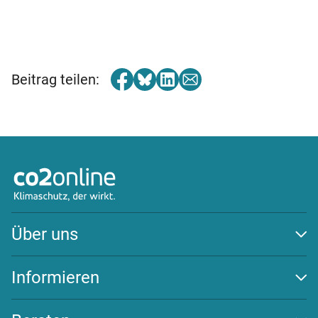
Beitrag teilen:
Über uns
Auszeichnungen
Team
Informieren
Transparenz
Klima schützen
Wirksamkeit
Energiewende