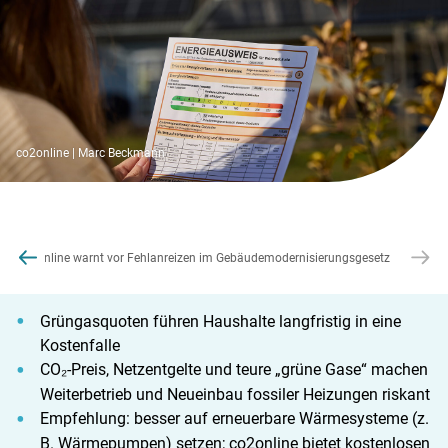
co2online | Marc Beckmann
e
resse
co2online warnt vor Fehlanreizen im Gebäudemodernisierungsgesetz
Grüngasquoten führen Haushalte langfristig in eine
Kostenfalle
CO₂-Preis, Netzentgelte und teure „grüne Gase“ machen
Weiterbetrieb und Neueinbau fossiler Heizungen riskant
Empfehlung: besser auf erneuerbare Wärmesysteme (z.
B. Wärmepumpen) setzen; co2online bietet kostenlosen