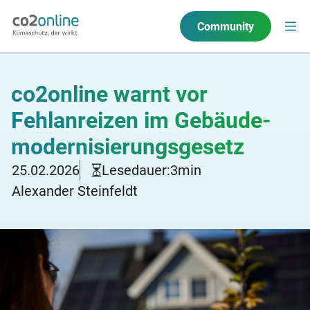
Community
co2online warnt vor
Fehlanreizen im Gebäude­
moder­nisierungs­gesetz
25.02.2026
Lesedauer:
3
min
Alexander Steinfeldt