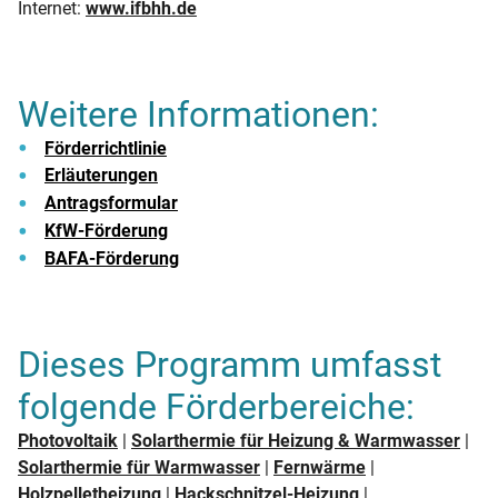
Internet:
www.ifbhh.de
Weitere Informationen:
Förderrichtlinie
Erläuterungen
Antragsformular
KfW-Förderung
BAFA-Förderung
Dieses Programm umfasst
folgende Förderbereiche:
Photovoltaik
|
Solarthermie für Heizung & Warmwasser
|
Solarthermie für Warmwasser
|
Fernwärme
|
Holzpelletheizung
|
Hackschnitzel-Heizung
|