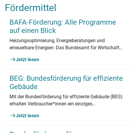
Fördermittel
BAFA-Förderung: Alle Programme
auf einen Blick
Heizungsoptimierung, Energieberatungen und
erneuerbare Energien: Das Bundesamt für Wirtschaft
und Ausfuhrkontrolle (BAFA) stellt umfangreiche
Jetzt lesen
Fördermittel bereit. Hier finden Sie einen Überblick
über die BAFA-Förderung.
BEG: Bundesförderung für effiziente
Gebäude
Mit der Bundesförderung für effiziente Gebäude (BEG)
erhalten Verbraucher*innen ein einziges
Förderprogramm für alle energetische Maßnahmen
Jetzt lesen
am Haus. Wie hoch die Fördersätze sind und wo man
sie erhält, lesen Sie hier.