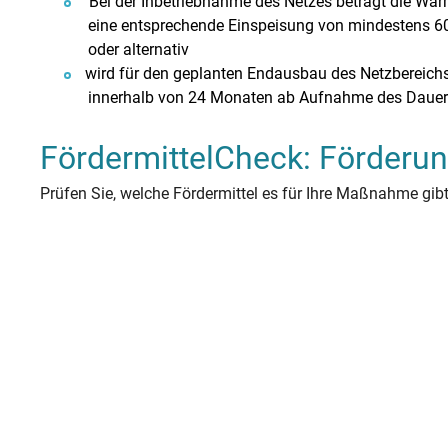
Bei der Inbetriebnahme des Netzes beträgt die Wä
Heizung ab
Heizspiege
Fenster ta
Stromverbr
Hochwasser
Zwischen
Fernwärm
Feuerstätt
Altbau öko
Wärmepump
Photovolta
Was sind B
Warmwasserbereitung
News
eine entsprechende Einspeisung von mindestens 60 
Zirkulati
KWK-Geset
Solartherm
Heizungspumpe
Förderung Heizungspumpentausch
Betriebsko
Methodik
Familie R
Stromverbr
Hitzeschut
Unterspar
Hybridheiz
BImSchG
Dachsanie
Von der G
StromChec
oder alternativ
Wasserspartipps
Veranstaltungen
Mietende
Warmwass
Mini-BHK
Holzpellet
wird für den geplanten Endausbau des Netzbereichs
Kaminofen
Individueller Sanierungsfahrplan
innerhalb von 24 Monaten ab Aufnahme des Dauer
FördermittelCheck: Förderun
Prüfen Sie, welche Fördermittel es für Ihre Maßnahme gi