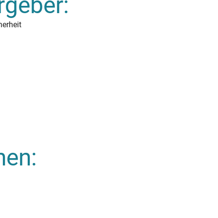
rgeber:
herheit
nen: