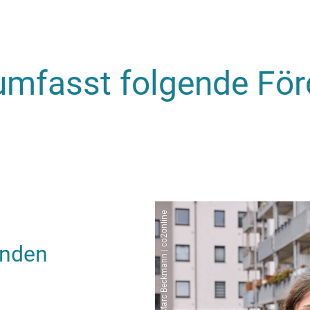
mfasst folgende Förd
Marc Beckmann | co2online
enden