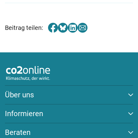
Beitrag teilen:
Über uns
Auszeichnungen
Team
Informieren
Transparenz
Klima schützen
Wirksamkeit
Energiewende
Beraten
Newsletter