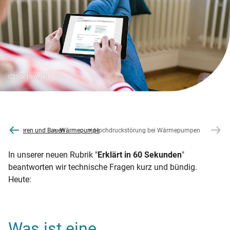
iStock | svetikd
odernisieren und Bauen
Wärmepumpe
Hochdruckstörung bei Wärmepumpen
In unserer neuen Rubrik "
Erklärt in 60 Sekunden
"
beantworten wir technische Fragen kurz und bündig.
Heute:
Was ist eine