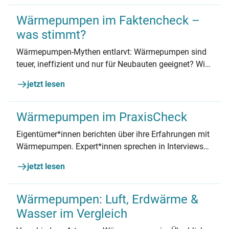
Wärmepumpen im Faktencheck –
was stimmt?
Wärmepumpen-Mythen entlarvt: Wärmepumpen sind
teuer, ineffizient und nur für Neubauten geeignet? Wir
räumen mit den häufigsten Missverständnissen auf
jetzt lesen
und zeigen, was wirklich dran ist.
Wärmepumpen im PraxisCheck
Eigentümer*innen berichten über ihre Erfahrungen mit
Wärmepumpen. Expert*innen sprechen in Interviews
über Altbau und Kältemittel. Dazu Factsheets mit
jetzt lesen
zahlreichen Tipps. Das alles erwartet Sie in diesem
Dossier.
Wärmepumpen: Luft, Erdwärme &
Wasser im Vergleich