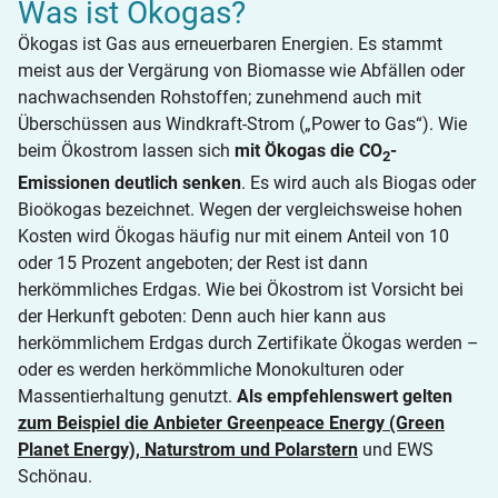
Was ist Ökogas?
Ökogas ist Gas aus erneuerbaren Energien. Es stammt
meist aus der Vergärung von Biomasse wie Abfällen oder
nachwachsenden Rohstoffen; zunehmend auch mit
Überschüssen aus Windkraft-Strom („Power to Gas“). Wie
beim Ökostrom lassen sich
mit Ökogas die CO
-
2
Emissionen deutlich senken
. Es wird auch als Biogas oder
Bioökogas bezeichnet. Wegen der vergleichsweise hohen
Kosten wird Ökogas häufig nur mit einem Anteil von 10
oder 15 Prozent angeboten; der Rest ist dann
herkömmliches Erdgas. Wie bei Ökostrom ist Vorsicht bei
der Herkunft geboten: Denn auch hier kann aus
herkömmlichem Erdgas durch Zertifikate Ökogas werden –
oder es werden herkömmliche Monokulturen oder
Massentierhaltung genutzt.
Als empfehlenswert gelten
zum Beispiel die Anbieter Greenpeace Energy (Green
Planet Energy), Naturstrom und Polarstern
und EWS
Schönau.