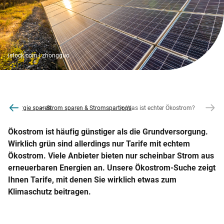
istock.com | zhongguo
online
Energie sparen
Strom sparen & Stromspartipps
Was ist echter Ökostrom?
Ökostrom ist häufig günstiger als die Grundversorgung.
Wirklich grün sind allerdings nur Tarife mit echtem
Ökostrom. Viele Anbieter bieten nur scheinbar Strom aus
erneuerbaren Energien an. Unsere Ökostrom-Suche zeigt
Ihnen Tarife, mit denen Sie wirklich etwas zum
Klimaschutz beitragen.