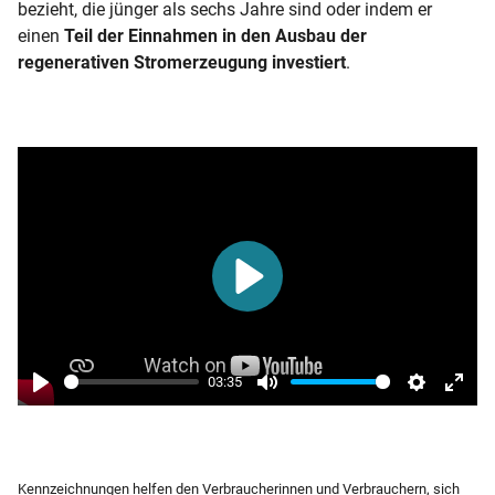
bezieht, die jünger als sechs Jahre sind oder indem er
einen
Teil der Einnahmen in den Ausbau der
regenerativen Stromerzeugung investiert
.
Play
03:35
Play
Mute
Settings
Enter
fulls
Kennzeichnungen helfen den Verbraucherinnen und Verbrauchern, sich