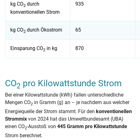
kg CO
durch
935
2
konventionellen Strom
kg CO
durch Ökostrom
65
2
Einsparung CO
in kg
870
2
Vergleich: durchschnittliche CO₂-Reduktion durch Ökostrom 
CO
pro Kilowattstunde Strom
2
Bei einer Kilowattstunde (kWh) fallen unterschiedliche
Mengen CO
in Gramm (g) an – je nachdem aus welcher
2
Energiequelle der Strom stammt. Für den
konventionellen
Strommix
von 2024 hat das Umweltbundesamt (UBA)
einen CO
-Ausstoß von
445 Gramm pro Kilowattstunde
2
Strom berechnet.