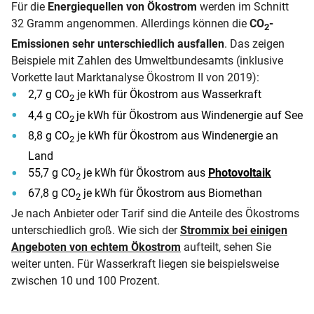
Für die
Energiequellen von Ökostrom
werden im Schnitt
32 Gramm angenommen. Allerdings können die
CO
-
2
Emissionen sehr unterschiedlich ausfallen
. Das zeigen
Beispiele mit Zahlen des Umweltbundesamts (inklusive
Vorkette laut Marktanalyse Ökostrom II von 2019):
2,7 g CO
je kWh für Ökostrom aus Wasserkraft
2
4,4 g CO
je kWh für Ökostrom aus Windenergie auf See
2
8,8 g CO
je kWh für Ökostrom aus Windenergie an
2
Land
55,7 g CO
je kWh für Ökostrom aus
Photovoltaik
2
67,8 g CO
je kWh für Ökostrom aus Biomethan
2
Je nach Anbieter oder Tarif sind die Anteile des Ökostroms
unterschiedlich groß. Wie sich der
Strommix bei einigen
Angeboten von echtem Ökostrom
aufteilt, sehen Sie
weiter unten. Für Wasserkraft liegen sie beispielsweise
zwischen 10 und 100 Prozent.