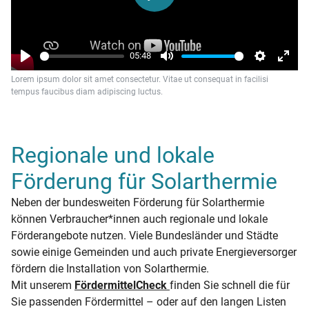
05:48
Play
Mute
Settings
Enter
Lorem ipsum dolor sit amet consectetur. Vitae ut consequat in facilisi
fulls
tempus faucibus diam adipiscing luctus.
Regionale und lokale
Förderung für Solarthermie
Neben der bundesweiten Förderung für Solarthermie
können Verbraucher*innen auch regionale und lokale
Förderangebote nutzen. Viele Bundesländer und Städte
sowie einige Gemeinden und auch private Energieversorger
fördern die Installation von Solarthermie.
Mit unserem
FördermittelCheck
finden Sie schnell die für
Sie passenden Fördermittel – oder auf den langen Listen