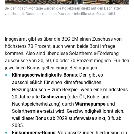
Bei der Indach-Montage werden die Kollektoren direkt auf den Dachlatten
verschraubt. Dadurch erhält das Dach ein einheitlicheres Gesamtbild.
Insgesamt gibt es über die BEG EM einen Zuschuss von
höchstens 70 Prozent, auch wenn beide Boni infrage
kommen. Also sind über diese Solarthermie-Förderung
Zuschüsse von 30, 50, 60 oder 70 Prozent möglich. Für den
jeweiligen Bonus gelten einige Bedingungen:
Klimageschwindigkeits-Bonus
: Den gibt es
ausschließlich für einen klimafreundlichen
Heizungstausch – zum Beispiel, wenn eine mindestens
20 Jahre alte
Gasheizung
(oder Öl-, Kohle- und
Nachtspeicherheizung) durch
Wärmepumpe
und
Solarthermie ersetzt wird. Geschwindigkeit lohnt sich,
weil dieser Bonus ab 2029 stufenweise sinkt, 0 % ab
2035.
Einkommens-Bonus
: Voraussetzungen hierfür sind ein