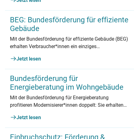
Jetzt lesen
Fördermittel bereit. Hier finden Sie einen Überblick
über die BAFA-Förderung.
BEG: Bundesförderung für effiziente
Gebäude
Mit der Bundesförderung für effiziente Gebäude (BEG)
erhalten Verbraucher*innen ein einziges
Förderprogramm für alle energetische Maßnahmen
Jetzt lesen
am Haus. Wie hoch die Fördersätze sind und wo man
sie erhält, lesen Sie hier.
Bundesförderung für
Energieberatung im Wohngebäude
Mit der Bundesförderung für Energieberatung
profitieren Modernisierer*innen doppelt: Sie erhalten
für ihre Sanierungen viel Geld vom Staat. Und sie
Jetzt lesen
erzielen die besten Ergebnisse für ihre Immobilie. So
funktioniert die Förderung.
Einbruchschutz: Förderung &