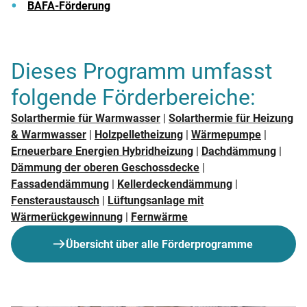
BAFA-Förderung
Dieses Programm umfasst
folgende Förderbereiche:
Solarthermie für Warmwasser
|
Solarthermie für Heizung
& Warmwasser
|
Holzpelletheizung
|
Wärmepumpe
|
Erneuerbare Energien Hybridheizung
|
Dachdämmung
|
Dämmung der oberen Geschossdecke
|
Fassadendämmung
|
Kellerdeckendämmung
|
Fensteraustausch
|
Lüftungsanlage mit
Wärmerückgewinnung
|
Fernwärme
Übersicht über alle Förderprogramme