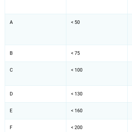
A
< 50
B
< 75
C
< 100
D
< 130
E
< 160
F
< 200