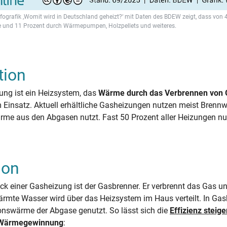
nfografik ‚Womit wird in Deutschland geheizt?‘ mit Daten des BDEW zeigt, dass von
 und 11 Prozent durch Wärmepumpen, Holzpellets und weiteres.
tion
ung ist ein Heizsystem, das
Wärme durch das Verbrennen von 
insatz. Aktuell erhältliche Gasheizungen nutzen meist Brennwer
rme aus den Abgasen nutzt. Fast 50 Prozent aller Heizungen n
ion
ck einer Gasheizung ist der Gasbrenner. Er verbrennt das Gas u
ärmte Wasser wird über das Heizsystem im Haus verteilt. In Gas
nswärme der Abgase genutzt. So lässt sich die
Effizienz steige
 Wärmegewinnung
: