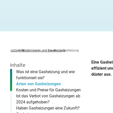
Heizung ab
Heizspiege
Fenster ta
Stromverbr
Hochwasser
Zwischen
Fernwärm
Feuerstätt
Altbau öko
Wärmepump
Photovolta
Was sind B
Warmwasserbereitung
News
Zirkulati
KWK-Geset
Solartherm
Heizungspumpe
Förderung Heizungspumpentausch
Betriebsko
Methodik
Familie R
Stromverbr
Hitzeschut
Unterspar
Hybridheiz
BImSchG
Dachsanie
Von der G
StromChec
Wasserspartipps
Veranstaltungen
Mietende
Warmwass
Mini-BHK
Holzpellet
Kaminofen
Individueller Sanierungsfahrplan
co2online
Modernisieren und Bauen
Heizung
Gasheizung
Eine Gashei
Inhalte
effizient u
Was ist eine Gasheizung und wie
düster aus.
funktioniert sie?
Arten von Gasheizungen
Kosten und Preise für Gasheizungen
Ist das Verbot von Gasheizungen ab
2024 aufgehoben?
Haben Gasheizungen eine Zukunft?