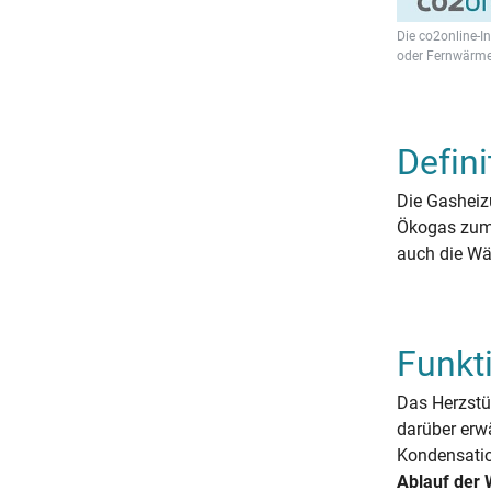
Die co2online-I
oder Fernwärme
Defini
Die Gasheiz
Ökogas zum E
auch die Wä
Funkt
Das Herzstü
darüber erw
Kondensatio
Ablauf der