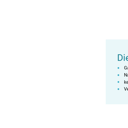
Di
G
N
k
Ve