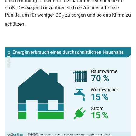
unserem Alltag. Unser Einfluss darauf ist entsprechend
groß. Deswegen konzentriert sich co2online auf diese
Punkte, um für weniger CO
zu sorgen und so das Klima zu
2
schützen.
co2online