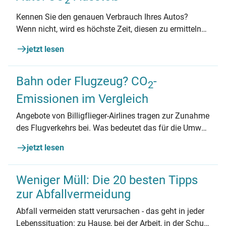
2
Kennen Sie den genauen Verbrauch Ihres Autos?
Wenn nicht, wird es höchste Zeit, diesen zu ermitteln
und anschließend den CO₂-Ausstoß Ihres Pkws zu
jetzt lesen
bewerten. Erfahren Sie auch, welche Motoren weniger
Schadstoffe ausstoßen und ob Biokraftstoffe das
Klima schützen.
Bahn oder Flugzeug? CO
-
2
Emissionen im Vergleich
Angebote von Billigflieger-Airlines tragen zur Zunahme
des Flugverkehrs bei. Was bedeutet das für die Umwelt
und den Klimaschutz? Wir vergleichen die beiden
jetzt lesen
Reisemittel Bahn und Flugzeug. Wer ist schneller, wer
ist klima- und umweltfreundlicher?
Weniger Müll: Die 20 besten Tipps
zur Abfallvermeidung
Abfall vermeiden statt verursachen - das geht in jeder
Lebenssituation: zu Hause, bei der Arbeit, in der Schule