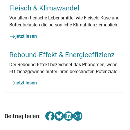
Fleisch & Klimawandel
Vor allem tierische Lebensmittel wie Fleisch, Käse und
Butter belasten die persönliche Klimabilanz erheblich.
Der Grund: Diese benötigen bei der Herstellung
jetzt lesen
deutlich mehr Energie als beispielsweise Obst und
Gemüse und verursachen damit deutlich mehr CO2.
Rebound-Effekt & Energieeffizienz
Der Rebound-Effekt bezeichnet das Phänomen, wenn
Effizienzgewinne hinter ihren berechneten Potenzialen
zurück- oder ausbleiben. Was sind die Gründe und wie
jetzt lesen
kann der Rebound-Effekt umgangen werden?
Beitrag teilen: