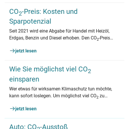
CO
-Preis: Kosten und
2
Sparpotenzial
Seit 2021 wird eine Abgabe für Handel mit Heizöl,
Erdgas, Benzin und Diesel erhoben. Den CO
-Preis
2
geben die Händler*innen weiter an ihre Kund*innen.
jetzt lesen
Heizen und Autofahren wird teurer. Dafür sinken
andere Kosten.
Wie Sie möglichst viel CO
2
einsparen
Wer etwas für wirksamen Klimaschutz tun möchte,
kann sofort loslegen. Um möglichst viel CO
zu
2
vermeiden, sind fünf Dinge wichtig. Einige davon
jetzt lesen
lassen sich in wenigen Minuten erledigen.
Auto: CO
-Ausstoß