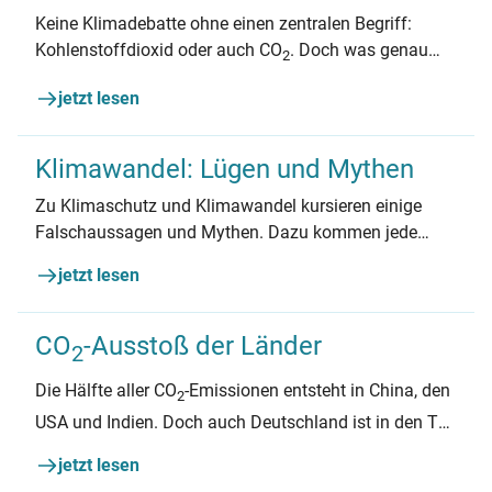
Keine Klimadebatte ohne einen zentralen Begriff:
Kohlenstoffdioxid oder auch CO
. Doch was genau
2
hat CO
mit dem Klimawandel zu tun? In diesem
2
jetzt lesen
Artikel finden Sie Antworten.
Klimawandel: Lügen und Mythen
Zu Klimaschutz und Klimawandel kursieren einige
Falschaussagen und Mythen. Dazu kommen jede
Menge Missverständnisse und Fragen. Wir haben die
jetzt lesen
häufigsten gesammelt – und liefern Fakten, Quellen
und Links zum Weiterlesen.
CO
-Ausstoß der Länder
2
Die Hälfte aller CO
-Emissionen entsteht in China, den
2
USA und Indien. Doch auch Deutschland ist in den Top
Ten vertreten – und pro Kopf ist unser CO
-Ausstoß
2
jetzt lesen
bis zu 300 Mal so hoch wie in Entwicklungsländern.