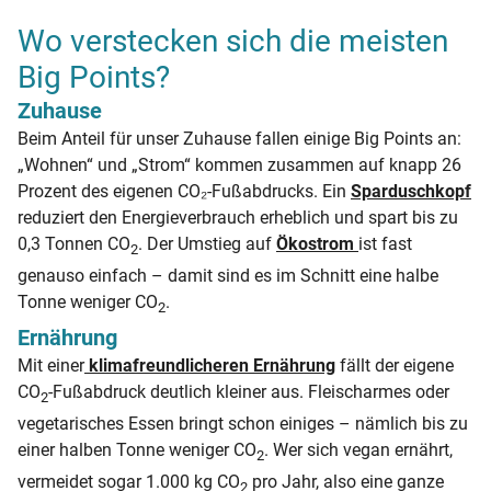
Wo verstecken sich die meisten
Big Points?
Zuhause
Beim Anteil für unser Zuhause fallen einige Big Points an:
„Wohnen“ und „Strom“ kommen zusammen auf knapp 26
Prozent des eigenen CO₂-Fußabdrucks. Ein
Sparduschkopf
reduziert den Energieverbrauch erheblich und spart bis zu
0,3 Tonnen CO
. Der Umstieg auf
Ökostrom
ist fast
2
genauso einfach – damit sind es im Schnitt eine halbe
Tonne weniger CO
.
2
Ernährung
Mit einer
klimafreundlicheren Ernährung
fällt der eigene
CO
-Fußabdruck deutlich kleiner aus. Fleischarmes oder
2
vegetarisches Essen bringt schon einiges – nämlich bis zu
einer halben Tonne weniger CO
. Wer sich vegan ernährt,
2
vermeidet sogar 1.000 kg CO
pro Jahr, also eine ganze
2