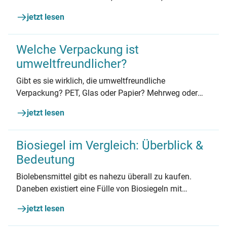
oder unterwegs. Unsere Tipps zeigen, wo Sie mit der
jetzt lesen
Müllvermeidung anfangen können.
Welche Verpackung ist
umweltfreundlicher?
Gibt es sie wirklich, die umweltfreundliche
Verpackung? PET, Glas oder Papier? Mehrweg oder
Einweg? Getränkekarton oder Alumniniumdose?
jetzt lesen
Welche Verpackungen schneiden im Vergleich am
besten ab?
Biosiegel im Vergleich: Überblick &
Bedeutung
Biolebensmittel gibt es nahezu überall zu kaufen.
Daneben existiert eine Fülle von Biosiegeln mit
unterschiedlicher Aussagekraft, wie ökologisch
jetzt lesen
nachhaltig der Einkauf ist. Ein Überblick über die
wichtigsten Biosiegel.